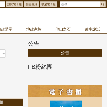
訂閱電子報
變更喜好
取消電子報
地政講堂
地政家族
他山之石
數字說話
公告
公告
FB粉絲團
期