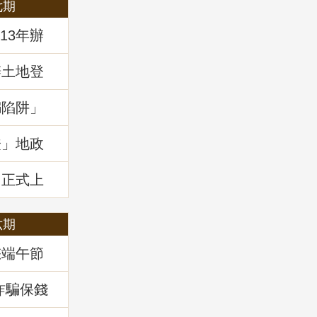
七期
13年辦
辦土地登
騙陷阱」
證」地政
」正式上
六期
您端午節
詐騙保錢