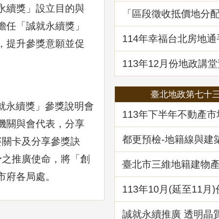
永續獎」設立目的與
「區段徵收抵價地分
決見解分析」地政講
擔任「誠就永續獎」
114年幸福台北房地
，提升參獎意願並促
囉!歡迎免費索取!
113年12月份地政講堂
「都市更新地籍整理
臺北地政第七十
誠就永續獎」參獎說明會
113年下半年不動產
機關與會代表，分享
析
都更預檢-地籍線與建
賽關卡及分享參獎訣
作業
予之推廣使命，將「創
臺北市三維地籍建物
現在進行式
市府各局處。
113年10⽉(延至11月
堂預告-「不動產信託
析」
誠就永續推廣 透明晶