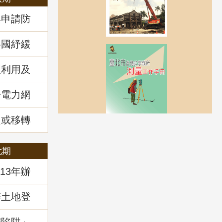
案申請防
各國紓緩
房市前景
理利用及
回顧
於電力網
風力發電
講堂回顧
定或移轉
管理
七期
13年辦
辦土地登