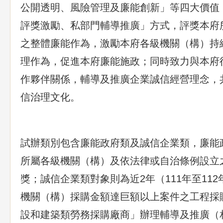
公開透明、風險管理及廉能創新」等四大價值
評獎激勵、私部門輔導推廣」方式，評獎本府
之整體廉能作為，激勵本府各級機關（構）持
理作為，促進本府廉能施政；同時致力與本府
作夥伴關係，輔導及推廣企業誠信經營理念，
信治理文化。
試辦類別包含廉能政府類及誠信企業類，廉能
所屬各級機關（構）及依法律或自治條例設立
獎；誠信企業類對象則為近2年（111年至11
機關（構）採購金額達巨額以上案件之工程採
設和建築類勞務採購廠商」辦理輔導及推廣（