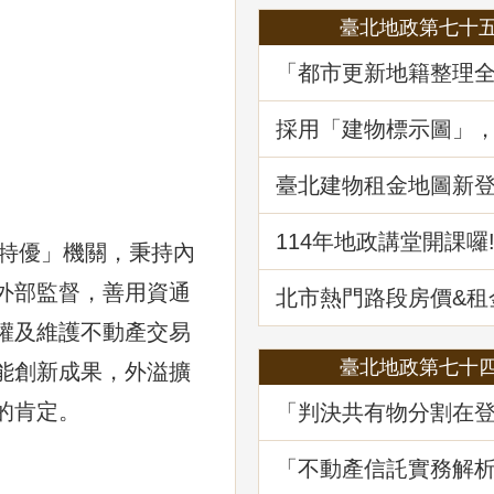
臺北地政第七十
「都市更新地籍整理
地政講堂回顧
採用「建物標示圖」
省錢
臺北建物租金地圖新登場
筆資訊一起升級
114年地政講堂開課囉
「特優」機關，秉持內
外部監督，善用資通
北市熱門路段房價&
買租資訊蛇麼都有
權及維護不動產交易
臺北地政第七十
能創新成果，外溢擴
的肯定。
「判決共有物分割在
務及估價之爭議問題
堂回顧
「不動產信託實務解
講堂回顧