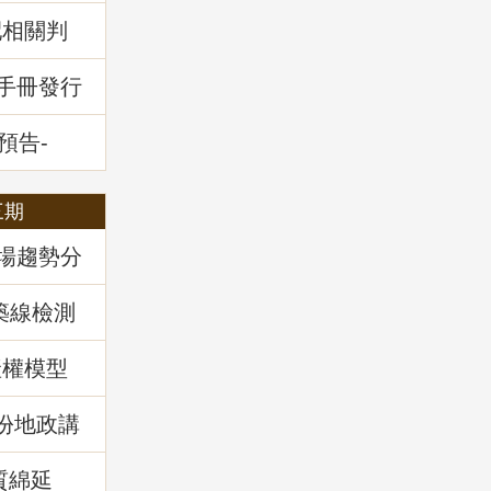
配相關判
堂回顧
通手冊發行
預告-
全攻略」
三期
市場趨勢分
築線檢測
產權模型
)份地政講
實務解
質綿延