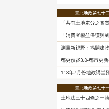
臺北地政第七十
「共有土地處分之實
程序要件－以土地法第
執行要點修正為中心
「消費者權益保護與
堂回顧
—消費爭議案例分享
堂回顧
測量新視野：揭開建
繪資料的面紗
都更預審3.0-都市更
登記預先審查制度
113年7月份地政講堂
政救濟案件剖析-以若
量及登記事件為例」
臺北地政第七十
土地法三十四條之一
修正內容解析