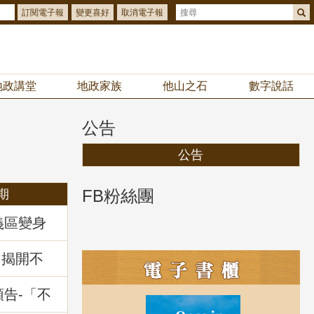
訂閱電子報
變更喜好
取消電子報
地政講堂
地政家族
他山之石
數字說話
公告
公告
FB粉絲團
期
義區變身
你解鎖
拿好禮
：揭開不
」地政講
預告-「不
暨相關問