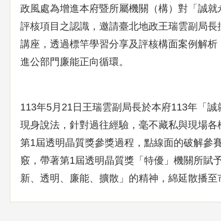
政風處為增進本府暨所屬機關（構）對「誠就
評核項目之認識，邀請臺北地政王瑞雲副局長
講座，透過標竿學習分享及評核構面案例解析
進公部門廉能正向循環。
113年5月21日王瑞雲副局長於本府113年「
現身說法，針對過往經驗，毫不藏私與現場各
第1屆透明晶質獎參獎過程，點線面的破解參
竅，帶著第1屆透明晶質獎「特優」機關所賦
新、透明、廉能、擴散」的精神，綿延散播至