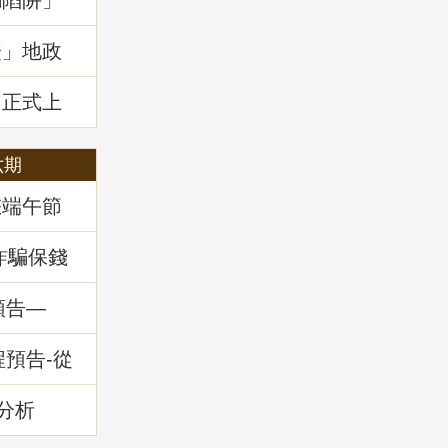
騙陷阱」
證」地政
」正式上
六期
您端午節
詐騙保錢
預告—
務」
程預告-從
的減災與
分析