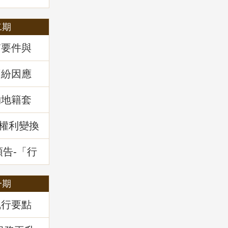
二期
質要件與
34條之1
」地政講
糾紛因應
」地政講
物地籍套
新權利變換
預告-「行
干土地測
一期
執行要點