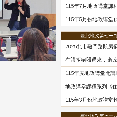
題解析」
115年7月地政講堂課
土地法第三十四條之
處分共有土地爭議問
115年5月份地政講堂
動產市場分析、趨勢
府治理之道」
臺北地政第七十
2025北市熱門路段房
驥 買租資訊馬上懂
有禮拒絕照過來，廉
範報你知
115年度地政講堂開講
地政講堂課程系列《
法規與實務》回顧
115年3⽉份地政講堂
「看不見的房屋大盜
動產詐騙的五大陰謀
臺北地政第七十