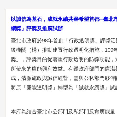
以誠信為基石，成就永續共榮希望首都─臺北市
續獎」評獎及推廣試辦
臺北市政府於98年首創「行政透明獎」評獎
級機關（構）推動建置行政透明化措施，109
獎」，評獎目的從著重行政透明的防弊功能，
所帶來的廉能興利效益。有鑑政府部門的廉潔
成，清廉施政與誠信經營，需與公私部門夥伴關
將原「廉能透明獎」轉型為「誠就永續獎」試
本府為結合臺北市公部門及私部門反貪腐能量