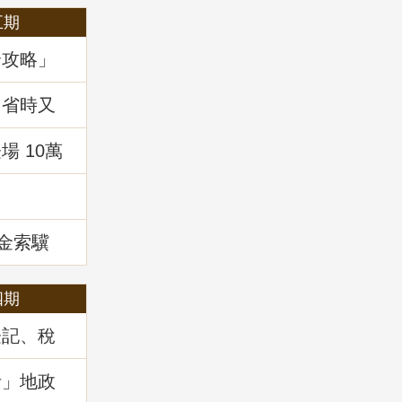
五期
全攻略」
，省時又
 10萬
!
租金索驥
四期
登記、稅
」地政講
析」地政