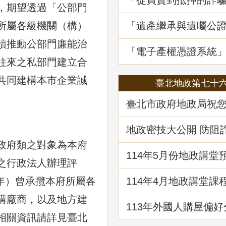
「從買賣到抵押的詐
，期望透過「公部門
地政講堂回顧
所屬各級機關（構）
「遺產繼承與遺囑公
講堂回顧
續推動公部門廉能治
「電子產權憑證系統
線1周年
往來之私部門建立合
共同建構本市企業誠
臺北地政第七十
臺北市政府地政局祝
快樂！
地政密技大公開 防阻
財
政府類之對象為本府
114年5⽉份地政講堂
之行政法人辦理評
「都市更新法理與實
2年）曾承攬本府所屬各
114年4月地政講堂課
日本防災體系看台灣
購廠商，以及地方建
建物更新重建
113年外國人購屋偏好
相關資訊請詳見臺北