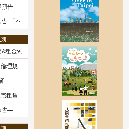
程預告－
一多數決
題解析
預告-「不
展望及政
九期
價&租金索
政倫理規
囉！
住宅租賃
預告—
：揭開不
」
八期