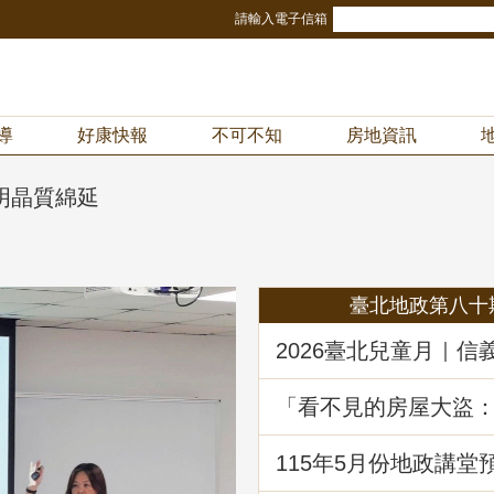
請輸入電子信箱
導
好康快報
不可不知
房地資訊
明晶質綿延
臺北地政第八十
2026臺北兒童月｜信
冒險樂園！地政局邀
《Once in Taipei》
「看不見的房屋大盜
動產詐騙的五大陰謀
堂回顧
115年5月份地政講堂
動產優先購買權實務