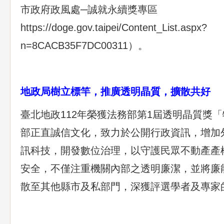
市政府政風處─誠就永續獎專區
https://doge.gov.taipei/Content_List.aspx?
n=8CACB35F7DC00311）。
地政局樹立標竿，推廣透明晶質，擴散共好
臺北地政112年榮獲法務部第1屆透明晶質獎
部正直誠信文化，致力於公開行政資訊，增加
訊科技，開發數位治理，以守護民眾不動產產
安全，不僅注重機關內部之透明廉潔，並將廉
散至其他縣市及私部門，深獲評選學者及專家