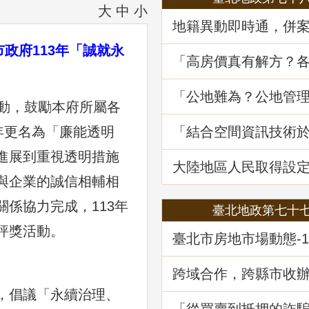
大
中
小
地籍異動即時通，併
詐好輕鬆
政府113年「誠就永
「高房價真有解方？
居住負擔對策與臺灣
展望」地政講堂回顧
「公地難為？公地管
活動，鼓勵本府所屬各
處分實務」地政講堂
年更名為「廉能透明
「結合空間資訊技術
韌性及西部海域離岸
進展到重視透明措施
選址風險分析」地政
大陸地區人民取得設
不動產物權之許可及
與企業的誠信相輔相
係協力完成，113年
臺北地政第七十
評獎活動。
臺北市房地市場動態-1
公及店面市場
跨域合作，跨縣市收
記
，倡議「永續治理、