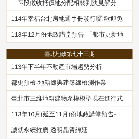
「區段徵收抵價地分配相關判決見解分
析」地政講堂回顧
114年幸福台北房地通手冊發行囉!歡迎免
費索取!
113年12月份地政講堂預告-「都市更新地
籍整理全攻略」
臺北地政第七十三期
113年下半年不動產市場趨勢分析
都更預檢-地籍線與建築線檢測作業
臺北市三維地籍建物產權模型現在進行式
113年10⽉(延至11月)份地政講堂預告-
「不動產信託實務解析」
誠就永續推廣 透明晶質綿延