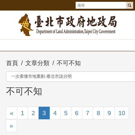
首頁
文章分類
不可不知
不可不知
«
1
2
3
4
5
6
7
8
9
10
»