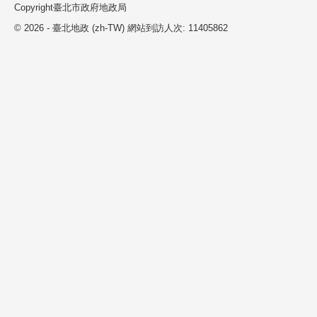
Copyright臺北市政府地政局
© 2026 - 臺北地政 (zh-TW) 網站到訪人次: 11405862