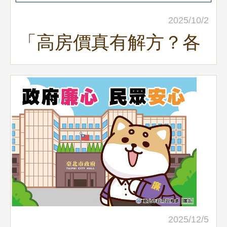
2025/10/2
「高房價真有解方？各
國紓緩居住負擔對策與
臺灣房市前景展望」地
政講堂回顧
2025/12/5