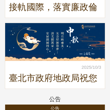
接軌國際，落實廉政倫
理之行為守則
2025/10/3
臺北市政府地政局祝您
中秋佳節愉快!!!
公告
公告