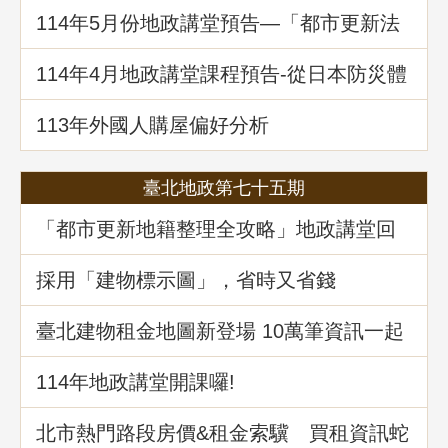
114年5⽉份地政講堂預告—「都市更新法
理與實務」
114年4月地政講堂課程預告-從日本防災體
系看台灣的減災與建物更新重建
113年外國人購屋偏好分析
臺北地政第七十五期
「都市更新地籍整理全攻略」地政講堂回
顧
採用「建物標示圖」，省時又省錢
臺北建物租金地圖新登場 10萬筆資訊一起
升級
114年地政講堂開課囉!
北市熱門路段房價&租金索驥 買租資訊蛇