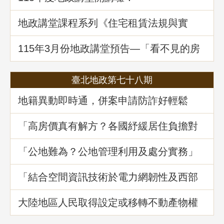
地政講堂課程系列《住宅租賃法規與實
務》回顧
115年3⽉份地政講堂預告—「看不見的房
屋大盜：揭開不動產詐騙的五大陰謀」
臺北地政第七十八期
地籍異動即時通，併案申請防詐好輕鬆
「高房價真有解方？各國紓緩居住負擔對
策與臺灣房市前景展望」地政講堂回顧
「公地難為？公地管理利用及處分實務」
地政講堂回顧
「結合空間資訊技術於電力網韌性及西部
海域離岸風力發電選址風險分析」地政講
堂回顧
大陸地區人民取得設定或移轉不動產物權
之許可及管理