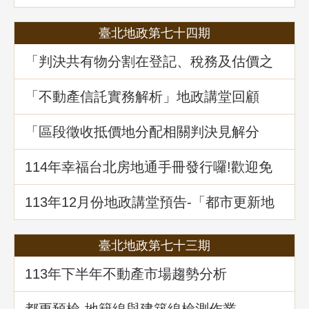
麼都有
臺北地政第七十四期
「判決共有物分割在登記、稅務及估價之
爭議問題」地政講堂回顧
「不動產信託實務解析」地政講堂回顧
「區段徵收抵價地分配相關判決見解分
析」地政講堂回顧
114年幸福台北房地通手冊發行囉!歡迎免
費索取!
113年12月份地政講堂預告-「都市更新地
籍整理全攻略」
臺北地政第七十三期
113年下半年不動產市場趨勢分析
都更預檢-地籍線與建築線檢測作業