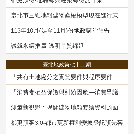
臺北市三維地籍建物產權模型現在進行式
113年10⽉(延至11月)份地政講堂預告-
「不動產信託實務解析」
誠就永續推廣 透明晶質綿延
臺北地政第七十二期
「共有土地處分之實質要件與程序要件－
以土地法第34條之1執行要點修正為中心」
地政講堂回顧
「消費者權益保護與糾紛因應—消費爭議
案例分享」地政講堂回顧
測量新視野：揭開建物地籍套繪資料的面
紗
都更預審3.0-都市更新權利變換登記預先審
查制度