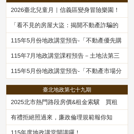
2026臺北兒童月｜信義區變身冒險樂園！
地政局邀你解鎖《Once in Taipei》拿好禮
「看不見的房屋大盜：揭開不動產詐騙的
五大陰謀」地政講堂回顧
115年5月份地政講堂預告-「不動產優先購
買權實務暨相關問題解析」
115年7月地政講堂課程預告－土地法第三
十四條之一多數決處分共有土地爭議問題
解析
115年5月份地政講堂預告-「不動產市場分
析、趨勢展望及政府治理之道」
臺北地政第七十九期
2025北市熱門路段房價&租金索驥 買租
資訊馬上懂
有禮拒絕照過來，廉政倫理規範報你知
115年度地政講堂開講囉！