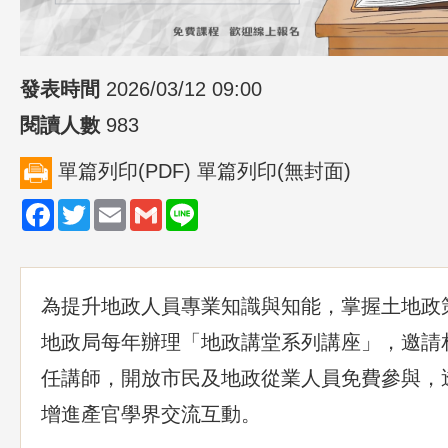
發表時間
2026/03/12 09:00
閱讀人數
983
單篇列印(PDF)
單篇列印(無封面)
Facebook
Twitter
Email
Gmail
Line
為提升地政人員專業知識與知能，掌握土地政
地政局每年辦理「
地政講堂系列講座
」，邀請
任講師，開放市民及地政從業人員免費參與，
增進產官學界交流互動。