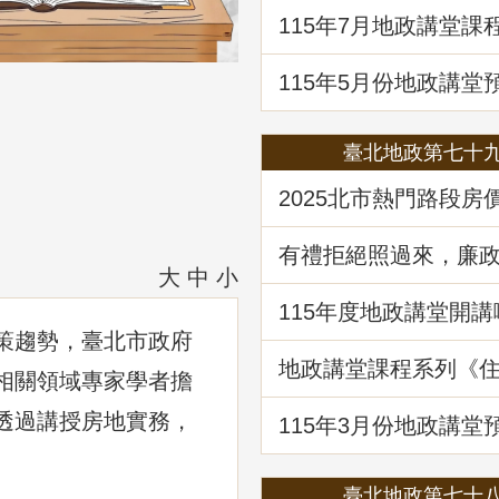
題解析」
115年7月地政講堂課
土地法第三十四條之
處分共有土地爭議問
115年5月份地政講堂
動產市場分析、趨勢
府治理之道」
臺北地政第七十
2025北市熱門路段房
驥 買租資訊馬上懂
有禮拒絕照過來，廉
大
中
小
範報你知
115年度地政講堂開講
策趨勢，臺北市政府
地政講堂課程系列《
相關領域專家學者擔
法規與實務》回顧
透過講授房地實務，
115年3⽉份地政講堂
「看不見的房屋大盜
動產詐騙的五大陰謀
臺北地政第七十