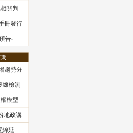
配相關判
堂回顧
通手冊發行
預告-
全攻略」
三期
市場趨勢分
築線檢測
產權模型
)份地政講
實務解
質綿延