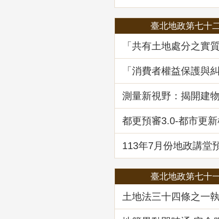
臺北地政第七十
「共有土地處分之實
程序要件－以土地法第
執行要點修正為中心
「消費者權益保護與
堂回顧
—消費爭議案例分享
堂回顧
測量新視野：揭開建
繪資料的面紗
都更預審3.0-都市更
登記預先審查制度
113年7月份地政講堂
政救濟案件剖析-以若
量及登記事件為例」
臺北地政第七十
土地法三十四條之一
修正內容解析