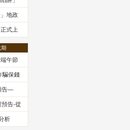
騙陷阱」
證」地政
」正式上
六期
您端午節
詐騙保錢
預告—
務」
程預告-從
的減災與
分析