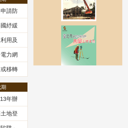
案申請防
各國紓緩
房市前景
理利用及
回顧
於電力網
風力發電
講堂回顧
定或移轉
管理
七期
13年辦
辦土地登