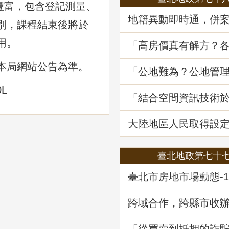
元豐富，包含登記測量、
地籍異動即時通，併
別，課程結束後將於
詐好輕鬆
用。
「高房價真有解方？
居住負擔對策與臺灣
展望」地政講堂回顧
本局網站公告為準。
「公地難為？公地管
處分實務」地政講堂
0L
「結合空間資訊技術
韌性及西部海域離岸
選址風險分析」地政
大陸地區人民取得設
不動產物權之許可及
臺北地政第七十
臺北市房地市場動態-1
公及店面市場
跨域合作，跨縣市收
記