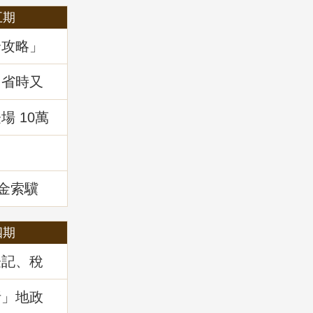
五期
全攻略」
，省時又
 10萬
!
租金索驥
四期
登記、稅
」地政講
析」地政