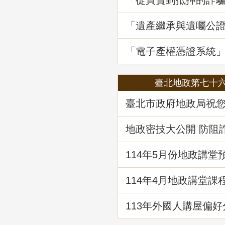
「從買賣到抵押的詐
地政講堂回顧
「遺產繼承與遺囑公
講堂回顧
「電子產權憑證系統
線1周年
臺北地政第七十
臺北市政府地政局祝
快樂！
地政密技大公開 防阻
財
114年5⽉份地政講堂
「都市更新法理與實
114年4月地政講堂課
日本防災體系看台灣
建物更新重建
113年外國人購屋偏好