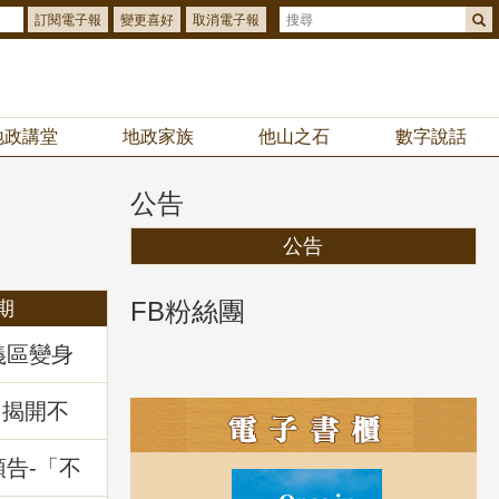
訂閱電子報
變更喜好
取消電子報
地政講堂
地政家族
他山之石
數字說話
公告
公告
FB粉絲團
期
義區變身
你解鎖
拿好禮
：揭開不
」地政講
預告-「不
暨相關問