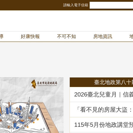
請輸入電子信箱
導
好康快報
不可不知
房地資訊
臺北地政第八十
2026臺北兒童月｜信
冒險樂園！地政局邀
《Once in Taipei》
「看不見的房屋大盜
動產詐騙的五大陰謀
堂回顧
115年5月份地政講堂
動產優先購買權實務