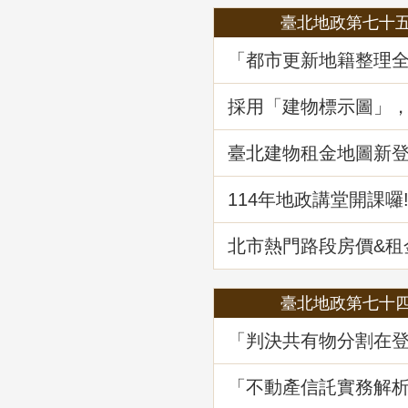
臺北地政第七十
「都市更新地籍整理
地政講堂回顧
採用「建物標示圖」
省錢
臺北建物租金地圖新登場
筆資訊一起升級
114年地政講堂開課囉
北市熱門路段房價&
買租資訊蛇麼都有
臺北地政第七十
「判決共有物分割在
務及估價之爭議問題
堂回顧
「不動產信託實務解
講堂回顧