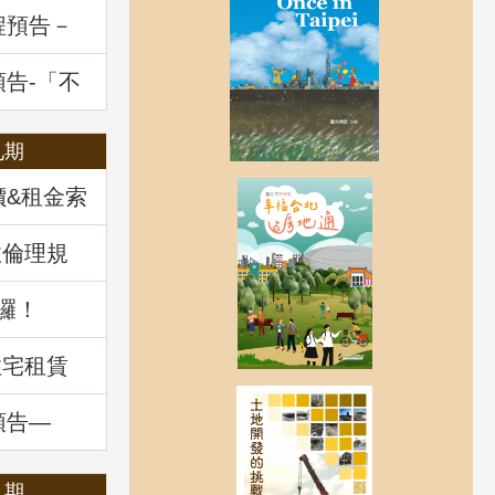
程預告－
一多數決
題解析
預告-「不
展望及政
九期
價&租金索
政倫理規
囉！
住宅租賃
預告—
：揭開不
」
八期