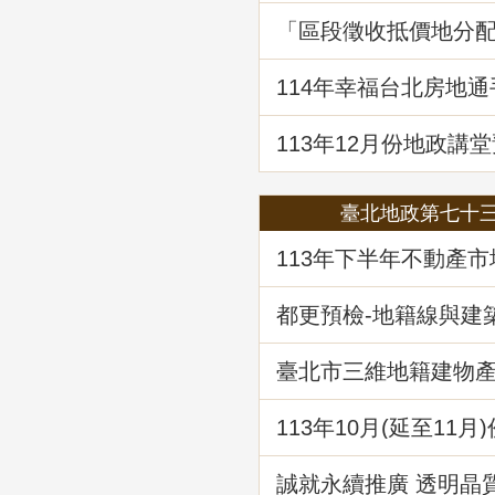
「區段徵收抵價地分
決見解分析」地政講
114年幸福台北房地
囉!歡迎免費索取!
113年12月份地政講堂
「都市更新地籍整理
臺北地政第七十
113年下半年不動產
析
都更預檢-地籍線與建
作業
臺北市三維地籍建物
現在進行式
113年10⽉(延至11月
堂預告-「不動產信託
析」
誠就永續推廣 透明晶