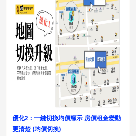
優化2：一鍵切換均價顯示 房價租金變動
更清楚 (均價切換)