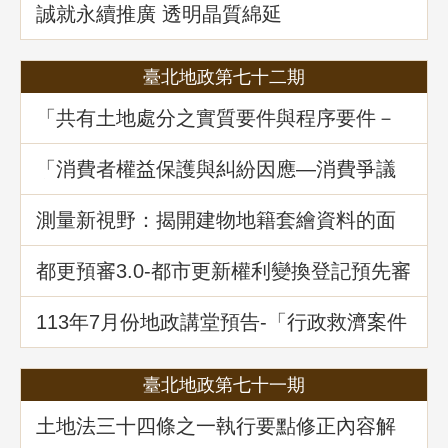
誠就永續推廣 透明晶質綿延
臺北地政第七十二期
「共有土地處分之實質要件與程序要件－
以土地法第34條之1執行要點修正為中心」
地政講堂回顧
「消費者權益保護與糾紛因應—消費爭議
案例分享」地政講堂回顧
測量新視野：揭開建物地籍套繪資料的面
紗
都更預審3.0-都市更新權利變換登記預先審
查制度
113年7月份地政講堂預告-「行政救濟案件
剖析-以若干土地測量及登記事件為例」
臺北地政第七十一期
土地法三十四條之一執行要點修正內容解
析