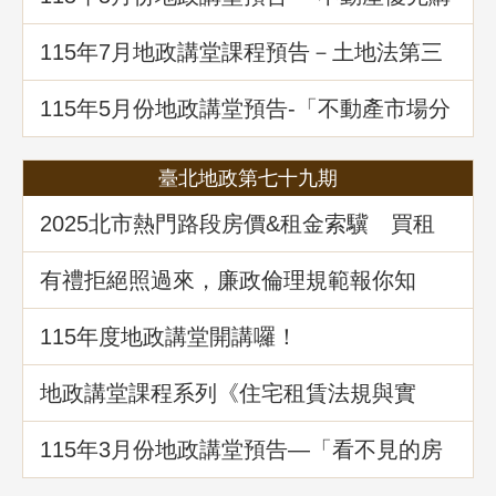
買權實務暨相關問題解析」
115年7月地政講堂課程預告－土地法第三
十四條之一多數決處分共有土地爭議問題
解析
115年5月份地政講堂預告-「不動產市場分
析、趨勢展望及政府治理之道」
臺北地政第七十九期
2025北市熱門路段房價&租金索驥 買租
資訊馬上懂
有禮拒絕照過來，廉政倫理規範報你知
115年度地政講堂開講囉！
地政講堂課程系列《住宅租賃法規與實
務》回顧
115年3⽉份地政講堂預告—「看不見的房
屋大盜：揭開不動產詐騙的五大陰謀」