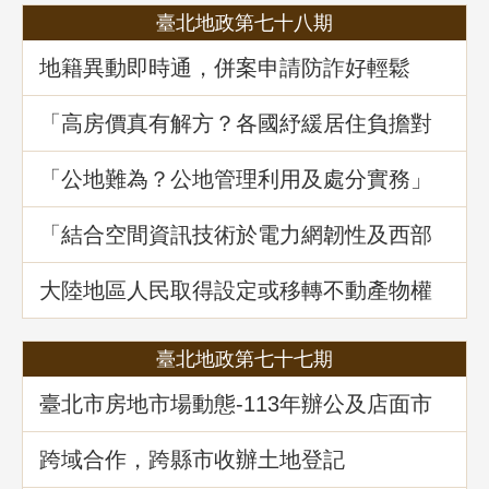
臺北地政第七十八期
地籍異動即時通，併案申請防詐好輕鬆
「高房價真有解方？各國紓緩居住負擔對
策與臺灣房市前景展望」地政講堂回顧
「公地難為？公地管理利用及處分實務」
地政講堂回顧
「結合空間資訊技術於電力網韌性及西部
海域離岸風力發電選址風險分析」地政講
堂回顧
大陸地區人民取得設定或移轉不動產物權
之許可及管理
臺北地政第七十七期
臺北市房地市場動態-113年辦公及店面市
場
跨域合作，跨縣市收辦土地登記