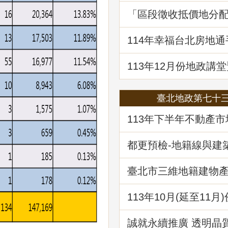
「區段徵收抵價地分
決見解分析」地政講
114年幸福台北房地
囉!歡迎免費索取!
113年12月份地政講堂
「都市更新地籍整理
臺北地政第七十
113年下半年不動產
析
都更預檢-地籍線與建
作業
臺北市三維地籍建物
現在進行式
113年10⽉(延至11月
堂預告-「不動產信託
析」
誠就永續推廣 透明晶