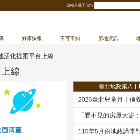
請輸入電子信箱
導
好康快報
不可不知
房地資訊
公地活化提案平台上線
台上線
臺北地政第八十
2026臺北兒童月｜信
冒險樂園！地政局邀
《Once in Taipei》
「看不見的房屋大盜
動產詐騙的五大陰謀
堂回顧
115年5月份地政講堂
動產優先購買權實務