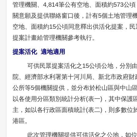
管理機關、4,814筆公有空地、面積約573公
關意願及提供聯絡窗口後，計有5個土地管理機
空地、面積約15公頃同意釋出供活化提案，
提案計畫給管理機關參考執行。
提案活化 適地適用
可供民眾提案活化之15公頃公地，分別由
院、經濟部水利署第十河川局、新北市政府財
公所等5個機關提供，並分布於松山區與中山區
以各使用分區類別統計分析(表一)，其中保護
主，如以各行政區面積統計(表二)，則多數位
港區。
此次管理機關提供可供活化之公地，如位