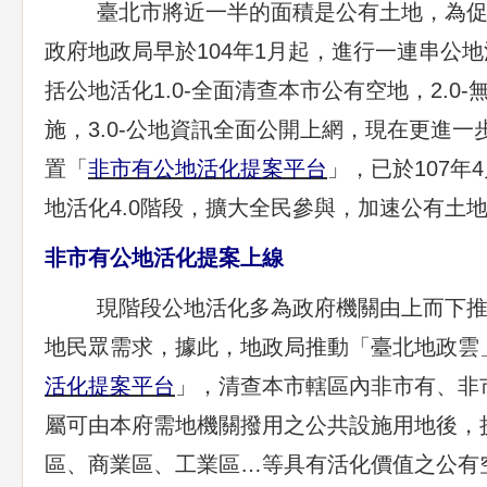
臺北市將近一半的面積是公有土地，為促
政府地政局早於104年1月起，進行一連串公
括公地活化1.0-全面清查本市公有空地，2.0
施，3.0-公地資訊全面公開上網，現在更進
置「
非市有公地活化提案平台
」，已於107年
地活化4.0階段，擴大全民參與，加速公有土
非市有公地活化提案上線
現階段公地活化多為政府機關由上而下推
地民眾需求，據此，地政局推動「臺北地政雲
活化提案平台
」，清查本市轄區內非市有、非
屬可由本府需地機關撥用之公共設施用地後，
區、商業區、工業區…等具有活化價值之公有