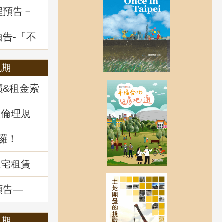
程預告－
一多數決
題解析
預告-「不
展望及政
九期
價&租金索
政倫理規
囉！
住宅租賃
預告—
：揭開不
」
八期