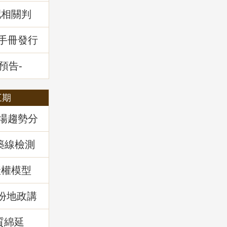
配相關判
堂回顧
通手冊發行
預告-
全攻略」
三期
市場趨勢分
築線檢測
產權模型
)份地政講
實務解
質綿延