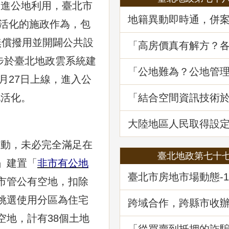
進公地利用，臺北市
地籍異動即時通，併
地活化的施政作為，包
詐好輕鬆
-無償撥用並開闢公共設
「高房價真有解方？
居住負擔對策與臺灣
一步於臺北地政雲系統建
展望」地政講堂回顧
「公地難為？公地管
4月27日上線，進入公
處分實務」地政講堂
「結合空間資訊技術
地活化。
韌性及西部海域離岸
選址風險分析」地政
大陸地區人民取得設
不動產物權之許可及
動，未必完全滿足在
臺北地政第七十
」建置「
非市有公地
臺北市房地市場動態-1
市管公有空地，扣除
公及店面市場
挑選使用分區為住宅
跨域合作，跨縣市收
記
空地，計有38個土地