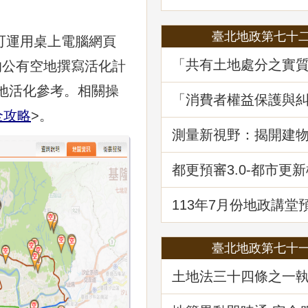
臺北地政第七十
可運用桌上電腦網頁
「共有土地處分之實
案的公有空地撰寫活化計
程序要件－以土地法第
地活化參考。相關操
執行要點修正為中心
「消費者權益保護與
堂回顧
—消費爭議案例分享
全攻略
>。
堂回顧
測量新視野：揭開建
繪資料的面紗
都更預審3.0-都市更
登記預先審查制度
113年7月份地政講堂
政救濟案件剖析-以若
量及登記事件為例」
臺北地政第七十
土地法三十四條之一
修正內容解析