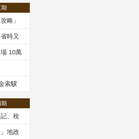
五期
全攻略」
，省時又
 10萬
!
租金索驥
四期
登記、稅
」地政講
析」地政