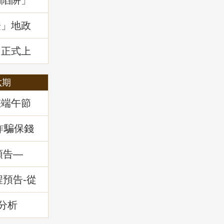
騙陷阱」
證」地政
」正式上
六期
您端午節
詐騙保錢
預告—
務」
程預告-從
的減災與
分析