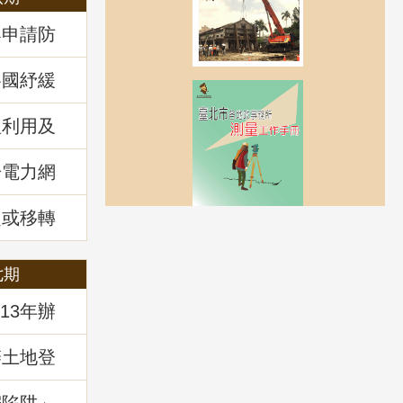
案申請防
各國紓緩
房市前景
理利用及
回顧
於電力網
風力發電
講堂回顧
定或移轉
管理
七期
13年辦
辦土地登