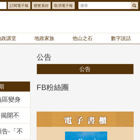
訂閱電子報
變更喜好
取消電子報
地政講堂
地政家族
他山之石
數字說話
公告
公告
FB粉絲團
期
義區變身
你解鎖
拿好禮
：揭開不
」地政講
預告-「不
暨相關問