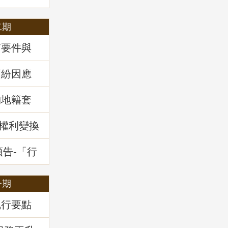
二期
質要件與
34條之1
」地政講
糾紛因應
」地政講
物地籍套
新權利變換
預告-「行
干土地測
一期
執行要點