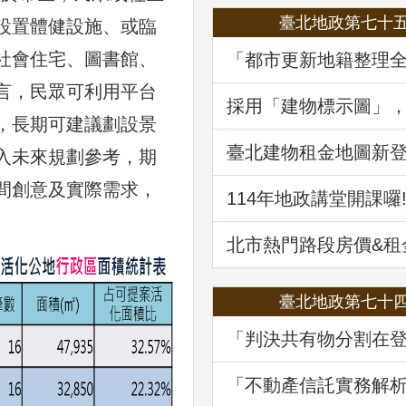
臺北地政第七十
設置體健設施、或臨
社會住宅、圖書館、
「都市更新地籍整理
地政講堂回顧
言，民眾可利用平台
採用「建物標示圖」
省錢
，長期可建議劃設景
臺北建物租金地圖新登場
入未來規劃參考，期
筆資訊一起升級
間創意及實際需求，
114年地政講堂開課囉
北市熱門路段房價&
買租資訊蛇麼都有
臺北地政第七十
「判決共有物分割在
務及估價之爭議問題
堂回顧
「不動產信託實務解
講堂回顧