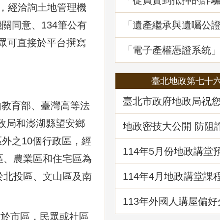
「從買賣到抵押的詐
頃，經洽詢土地管理機
地政講堂回顧
「遺產繼承與遺囑公
關同意、134筆公有
講堂回顧
民眾可直接於平台撰寫
「電子產權憑證系統
線1周年
臺北地政第七十
臺北市政府地政局祝
教育部、臺灣高等法
快樂！
政局和澎湖縣望安鄉
地政密技大公開 防阻
財
外之10個行政區，經
114年5⽉份地政講堂
區、農業區和住宅區為
「都市更新法理與實
114年4月地政講堂課
於北投區、文山區及南
日本防災體系看台灣
建物更新重建
113年外國人購屋偏好
於市區，民眾或社區