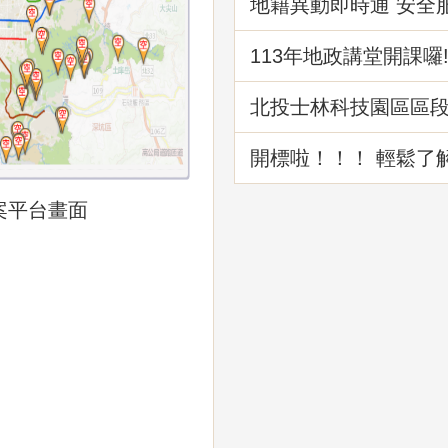
地籍異動即時通 安全
級
113年地政講堂開課囉
北投士林科技園區區
路工程成果介紹
開標啦！！！ 輕鬆了
理標售程序
案平台畫面