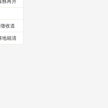
服務再升
!
段徵收道
解地籍清