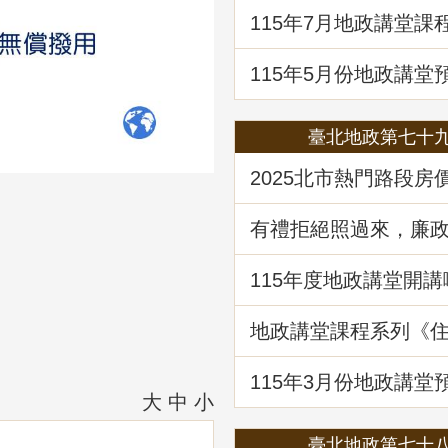
題解析」
115年7月地政講堂課
土地法第三十四條之
處分共有土地爭議問
115年5月份地政講堂
動產市場分析、趨勢
府治理之道」
臺北地政第七十
2025北市熱門路段房
驥 買租資訊馬上懂
有禮拒絕照過來，廉
範報你知
115年度地政講堂開講
地政講堂課程系列《
法規與實務》回顧
115年3⽉份地政講堂
「看不見的房屋大盜
大
中
小
動產詐騙的五大陰謀
臺北地政第七十