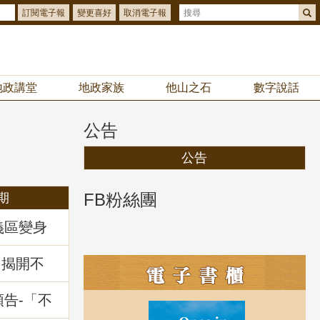
訂閱電子報
變更喜好
取消電子報
地政講堂
地政家族
他山之石
數字說話
公告
公告
FB粉絲團
期
義區變身
你解鎖
拿好禮
：揭開不
」地政講
預告-「不
暨相關問