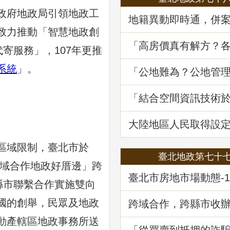
政府地政局引領地政工
地籍異動即時通，併
詐好輕鬆
致力推動「智慧地政創
「高房價真有解方？
寄服務」，107年更推
居住負擔對策與臺灣
展望」地政講堂回顧
系統
」。
「公地難為？公地管
處分實務」地政講堂
「結合空間資訊技術
韌性及西部海域離岸
選址風險分析」地政
務
大陸地區人民取得設
不動產物權之許可及
區域限制，臺北市於
臺北地政第七十
跨域合作地政好厝邊」跨
臺北市房地市場動態-1
縣市聯繫合作實施雙向
公及店面市場
國的創舉，民眾及地政
跨域合作，跨縣市收
記
動產轄區地政事務所送