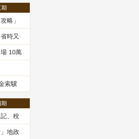
五期
全攻略」
，省時又
 10萬
!
租金索驥
四期
登記、稅
」地政講
析」地政