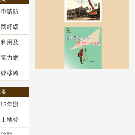
案申請防
各國紓緩
房市前景
理利用及
回顧
於電力網
風力發電
講堂回顧
定或移轉
管理
七期
13年辦
辦土地登