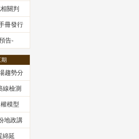
配相關判
堂回顧
通手冊發行
預告-
全攻略」
三期
市場趨勢分
築線檢測
產權模型
)份地政講
實務解
質綿延