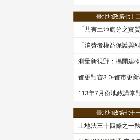
臺北地政第七十
「共有土地處分之實
程序要件－以土地法第
執行要點修正為中心
「消費者權益保護與
堂回顧
—消費爭議案例分享
堂回顧
測量新視野：揭開建
繪資料的面紗
都更預審3.0-都市更
登記預先審查制度
113年7月份地政講堂
政救濟案件剖析-以若
量及登記事件為例」
臺北地政第七十
土地法三十四條之一
修正內容解析