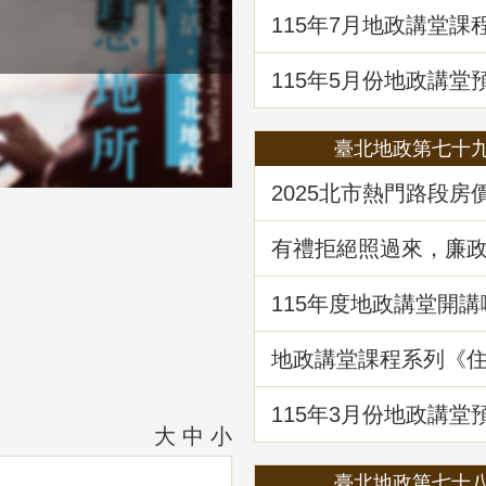
題解析」
115年7月地政講堂課
土地法第三十四條之
處分共有土地爭議問
115年5月份地政講堂
動產市場分析、趨勢
府治理之道」
臺北地政第七十
2025北市熱門路段房
驥 買租資訊馬上懂
有禮拒絕照過來，廉
範報你知
115年度地政講堂開講
地政講堂課程系列《
法規與實務》回顧
115年3⽉份地政講堂
「看不見的房屋大盜
大
中
小
動產詐騙的五大陰謀
臺北地政第七十