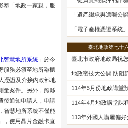
「從買賣到抵押的詐
形塑「地政一家親，服
地政講堂回顧
「遺產繼承與遺囑公
講堂回顧
「電子產權憑證系統
線1周年
臺北地政第七十
臺北市政府地政局祝
北智慧地所系統
」於今
快樂！
代寄服務必須至地所臨櫃
地政密技大公開 防阻
財
然人憑證及介接內政部地
114年5⽉份地政講堂
測量案件。另外，跨縣
「都市更新法理與實
費後通知申請人，申請
114年4月地政講堂課
日本防災體系看台灣
費，智慧地所系統不僅能
建物更新重建
113年外國人購屋偏好
」，使用晶片金融卡直