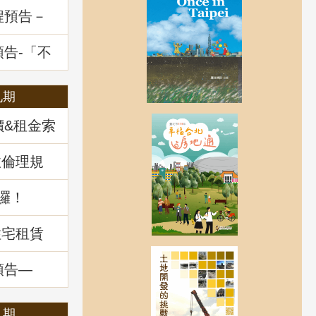
程預告－
一多數決
題解析
預告-「不
展望及政
九期
價&租金索
政倫理規
囉！
住宅租賃
預告—
：揭開不
」
八期