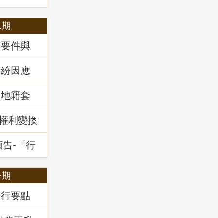
二期
質要件與
34條之1
」地政講
糾紛因應
」地政講
物地籍套
新權利變換
預告-「行
干土地測
一期
執行要點