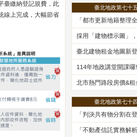
平臺繳納登記規費，此
臺北地政第七十
統線上完成，大幅節省
「都市更新地籍整理
地政講堂回顧
採用「建物標示圖」
省錢
臺北建物租金地圖新登場
筆資訊一起升級
114年地政講堂開課囉
北市熱門路段房價&
買租資訊蛇麼都有
臺北地政第七十
「判決共有物分割在
務及估價之爭議問題
堂回顧
「不動產信託實務解
講堂回顧