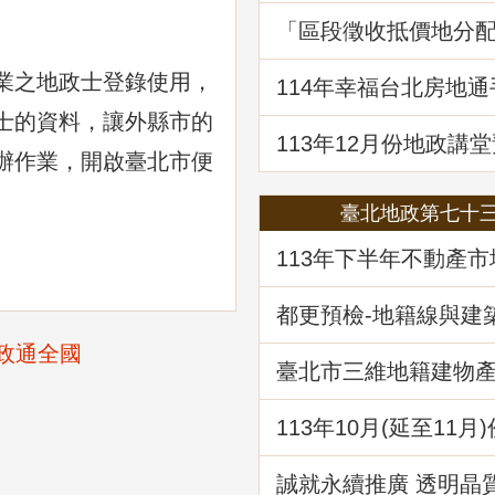
「區段徵收抵價地分
決見解分析」地政講
業之地政士登錄使用，
114年幸福台北房地
囉!歡迎免費索取!
士的資料，讓外縣市的
113年12月份地政講堂
辦作業，開啟臺北市便
「都市更新地籍整理
臺北地政第七十
113年下半年不動產
析
都更預檢-地籍線與建
作業
政通全國
臺北市三維地籍建物
現在進行式
113年10⽉(延至11月
堂預告-「不動產信託
析」
誠就永續推廣 透明晶