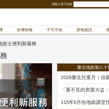
請輸入電子信箱
導
好康快報
不可不知
房地資訊
地政士便利新服務
服務
臺北地政第八十
2026臺北兒童月｜信
冒險樂園！地政局邀
《Once in Taipei》
「看不見的房屋大盜
動產詐騙的五大陰謀
堂回顧
115年5月份地政講堂
動產優先購買權實務