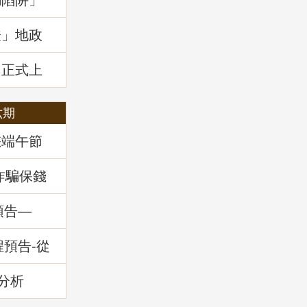
騙陷阱」
證」地政
」正式上
六期
您端午節
詐騙保錢
預告—
務」
程預告-從
的減災與
分析