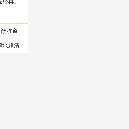
服務再升
!
段徵收道
解地籍清