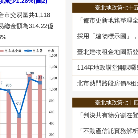
少1.28%(圖2)
臺北地政第七十
市交易量共1,118
「都市更新地籍整理
易總金額為314.22億
地政講堂回顧
採用「建物標示圖」
8%
省錢
臺北建物租金地圖新登場
筆資訊一起升級
114年地政講堂開課囉
北市熱門路段房價&
買租資訊蛇麼都有
臺北地政第七十
「判決共有物分割在
務及估價之爭議問題
堂回顧
「不動產信託實務解
講堂回顧