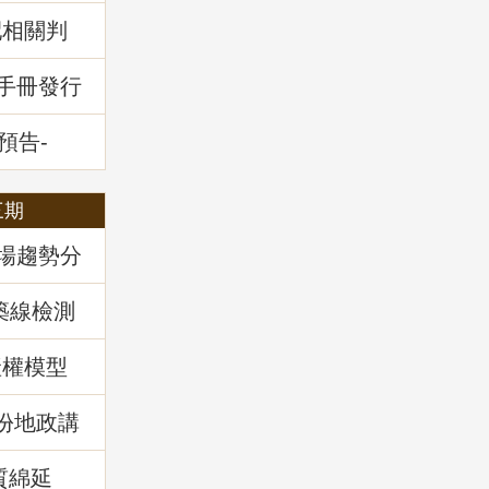
配相關判
堂回顧
通手冊發行
預告-
全攻略」
三期
市場趨勢分
築線檢測
產權模型
)份地政講
實務解
質綿延