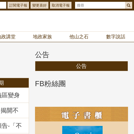
訂閱電子報
變更喜好
取消電子報
地政講堂
地政家族
他山之石
數字說話
公告
公告
FB粉絲團
期
義區變身
你解鎖
拿好禮
：揭開不
」地政講
預告-「不
暨相關問