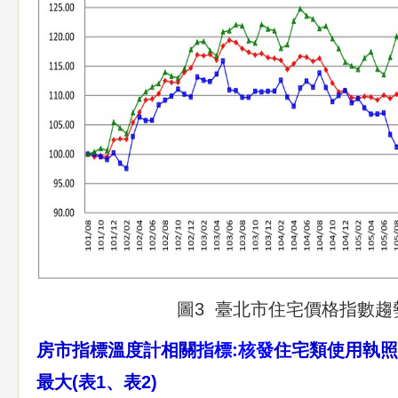
圖3 臺北市住宅價格指數趨
房市指標溫度計相關
指標:核發
住宅類使用執照
最大(表1、表2)