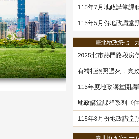
題解析」
115年7月地政講堂課
土地法第三十四條之
處分共有土地爭議問
115年5月份地政講堂
動產市場分析、趨勢
府治理之道」
臺北地政第七十
2025北市熱門路段房
驥 買租資訊馬上懂
有禮拒絕照過來，廉
範報你知
115年度地政講堂開講
地政講堂課程系列《
法規與實務》回顧
115年3⽉份地政講堂
「看不見的房屋大盜
動產詐騙的五大陰謀
臺北地政第七十