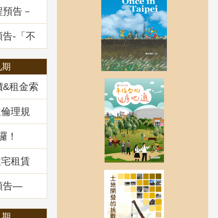
程預告－
一多數決
題解析
預告-「不
展望及政
九期
價&租金索
政倫理規
囉！
住宅租賃
預告—
：揭開不
」
八期