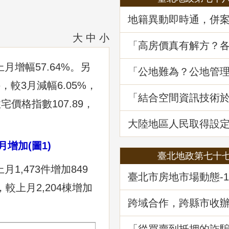
地籍異動即時通，併
詐好輕鬆
大
中
小
「高房價真有解方？
居住負擔對策與臺灣
展望」地政講堂回顧
月增幅57.64%。另
「公地難為？公地管
處分實務」地政講堂
件，較3月減幅6.05%，
「結合空間資訊技術
宅價格指數107.89，
韌性及西部海域離岸
選址風險分析」地政
大陸地區人民取得設
不動產物權之許可及
月增加(圖1)
臺北地政第七十
1,473件增加849
臺北市房地市場動態-1
公及店面市場
，較上月2,204棟增加
跨域合作，跨縣市收
記