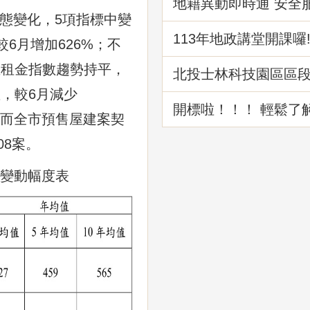
地籍異動即時通 安全
級
態變化，5項指標中變
113年地政講堂開課囉
6月增加626%；不
屋租金指數趨勢持平，
北投士林科技園區區
路工程成果介紹
數，較6月減少
開標啦！！！ 輕鬆了
%；而全市預售屋建案契
理標售程序
08案。
份變動幅度表