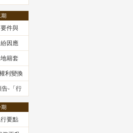
二期
質要件與
34條之1
」地政講
糾紛因應
」地政講
物地籍套
新權利變換
預告-「行
干土地測
一期
執行要點