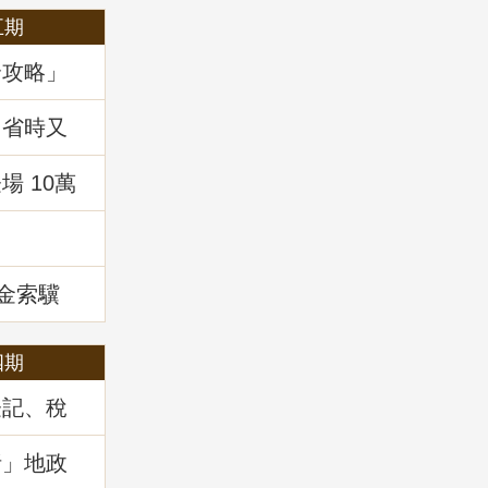
五期
全攻略」
，省時又
 10萬
!
租金索驥
四期
登記、稅
」地政講
析」地政