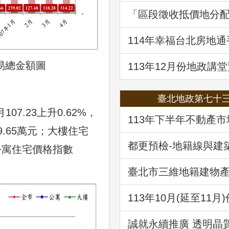
「區段徵收抵價地分
決見解分析」地政講
114年幸福台北房地
囉!歡迎免費索取!
易總金額圖
113年12月份地政講堂
「都市更新地籍整理
臺北地政第七十
07.23上升0.62%，
113年下半年不動產
析
9.65萬元；大樓住宅
都更預檢-地籍線與建
%；公寓住宅價格指數
作業
臺北市三維地籍建物
現在進行式
113年10⽉(延至11月
堂預告-「不動產信託
析」
誠就永續推廣 透明晶