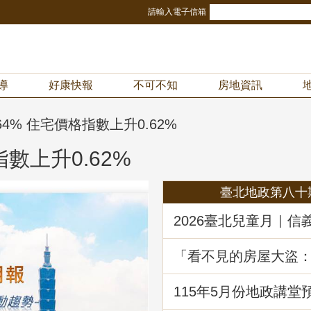
請輸入電子信箱
導
好康快報
不可不知
房地資訊
64% 住宅價格指數上升0.62%
數上升0.62%
臺北地政第八十
2026臺北兒童月｜信
冒險樂園！地政局邀
《Once in Taipei》
「看不見的房屋大盜
動產詐騙的五大陰謀
堂回顧
115年5月份地政講堂
動產優先購買權實務