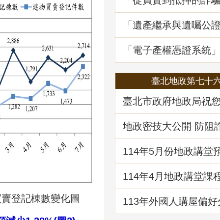
「從買賣到抵押的詐
地政講堂回顧
「遺產繼承與遺囑公
講堂回顧
「電子產權憑證系統
線1周年
臺北地政第七十
臺北市政府地政局祝
快樂！
地政密技大公開 防阻
財
114年5⽉份地政講堂
「都市更新法理與實
114年4月地政講堂課
日本防災體系看台灣
建物更新重建
買賣登記棟數變化圖
113年外國人購屋偏好