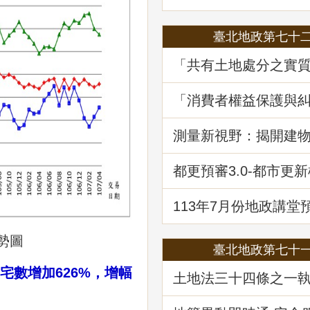
臺北地政第七十
「共有土地處分之實
程序要件－以土地法第
執行要點修正為中心
「消費者權益保護與
堂回顧
—消費爭議案例分享
堂回顧
測量新視野：揭開建
繪資料的面紗
都更預審3.0-都市更
登記預先審查制度
113年7月份地政講堂
政救濟案件剖析-以若
量及登記事件為例」
勢圖
臺北地政第七十
宅數增加626%，增幅
土地法三十四條之一
修正內容解析