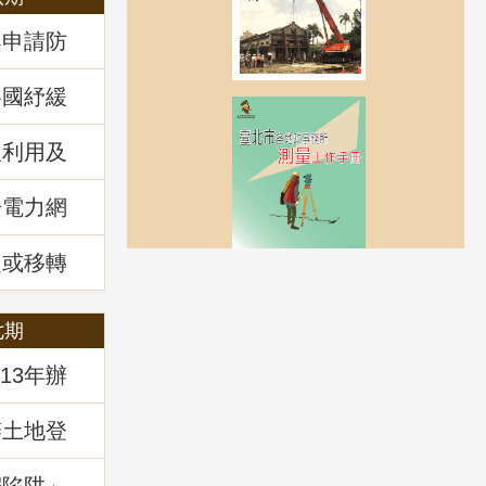
案申請防
各國紓緩
房市前景
理利用及
回顧
於電力網
風力發電
講堂回顧
定或移轉
管理
七期
13年辦
辦土地登