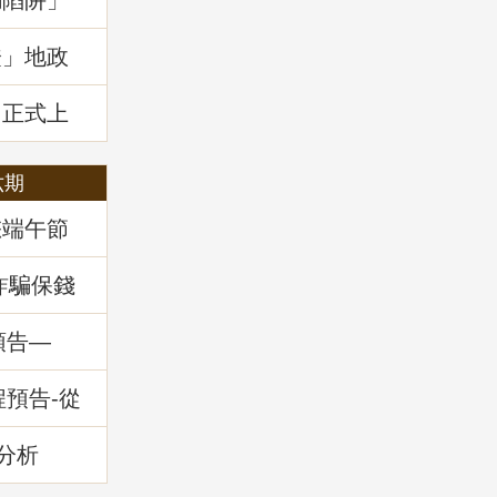
騙陷阱」
證」地政
」正式上
六期
您端午節
詐騙保錢
預告—
務」
程預告-從
的減災與
分析