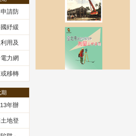
案申請防
各國紓緩
房市前景
理利用及
回顧
於電力網
風力發電
講堂回顧
定或移轉
管理
七期
13年辦
辦土地登