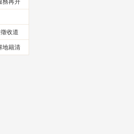
服務再升
!
段徵收道
解地籍清