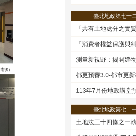
臺北地政第七十
「共有土地處分之實
程序要件－以土地法第
執行要點修正為中心
「消費者權益保護與
堂回顧
—消費爭議案例分享
堂回顧
測量新視野：揭開建
繪資料的面紗
造後)
都更預審3.0-都市更
登記預先審查制度
113年7月份地政講堂
政救濟案件剖析-以若
量及登記事件為例」
臺北地政第七十
土地法三十四條之一
修正內容解析