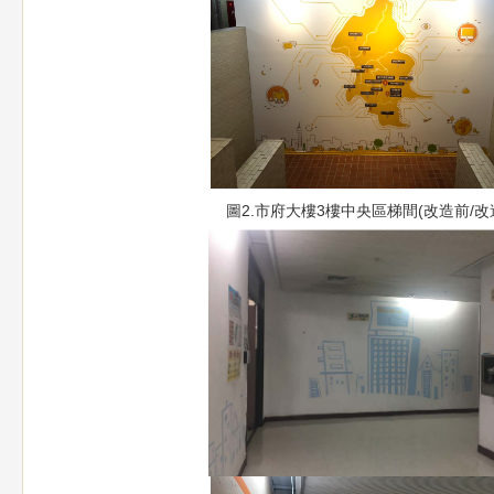
圖2.市府大樓3樓中央區梯間(改造前/
改