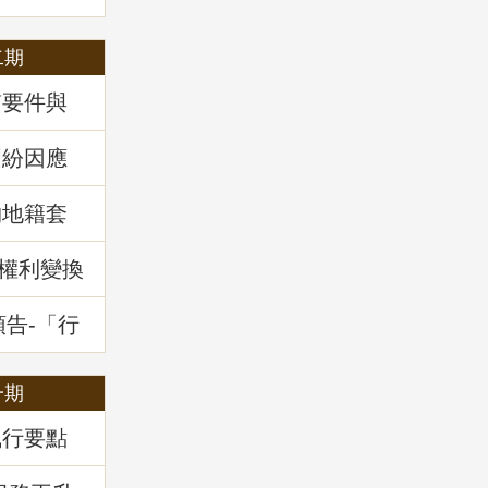
二期
質要件與
34條之1
」地政講
糾紛因應
」地政講
物地籍套
新權利變換
預告-「行
干土地測
一期
執行要點