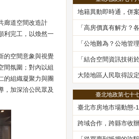
地籍異動即時通，併
詐好輕鬆
共廊道空間改造計
「高房價真有解方？
順利完工，以煥然一
居住負擔對策與臺灣
展望」地政講堂回顧
「公地難為？公地管
處分實務」地政講堂
新的空間意象與視覺
「結合空間資訊技術
韌性及西部海域離岸
空間氛圍；對內以組
選址風險分析」地政
大陸地區人民取得設
仁的組織凝聚力與團
不動產物權之許可及
導，加深洽公民眾及
臺北地政第七十
臺北市房地市場動態-1
公及店面市場
跨域合作，跨縣市收
記