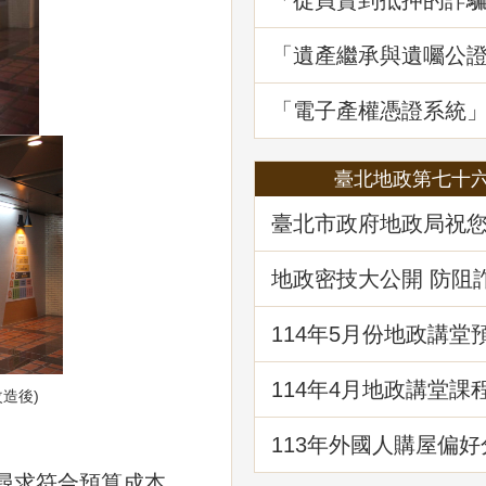
「從買賣到抵押的詐
地政講堂回顧
「遺產繼承與遺囑公
講堂回顧
「電子產權憑證系統
線1周年
臺北地政第七十
臺北市政府地政局祝
快樂！
地政密技大公開 防阻
財
114年5⽉份地政講堂
「都市更新法理與實
114年4月地政講堂課
改造後)
日本防災體系看台灣
建物更新重建
113年外國人購屋偏好
尋求符合預算成本，