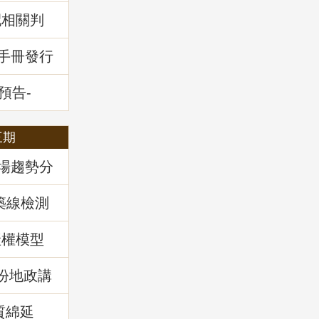
配相關判
堂回顧
通手冊發行
預告-
全攻略」
三期
市場趨勢分
築線檢測
產權模型
)份地政講
實務解
質綿延