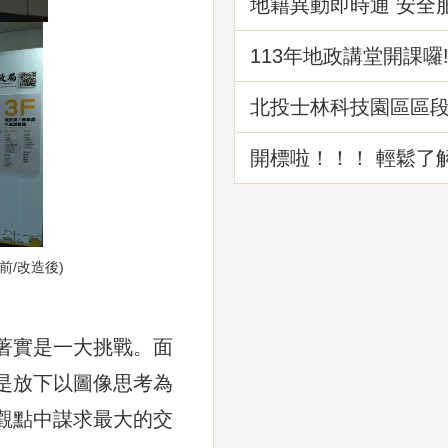
地籍異動即時通 安全
級
113年地政講堂開課囉
北投士林科技園區區
路工程成果介紹
開標啦！！！ 輕鬆了
理標售程序
前/改造後)
著實是一大挑戰。面
是放下以圖像思考為
觀點中謀求最大的交