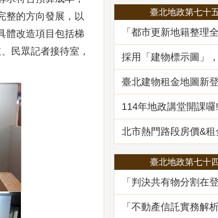
臺北地政第七十
完整的方向發展，以
「都市更新地籍整理
具體改造項目包括梯
地政講堂回顧
道、民眾記者接待室，
採用「建物標示圖」
省錢
臺北建物租金地圖新登場
筆資訊一起升級
114年地政講堂開課囉
北市熱門路段房價&
買租資訊蛇麼都有
臺北地政第七十
「判決共有物分割在
務及估價之爭議問題
堂回顧
「不動產信託實務解
講堂回顧