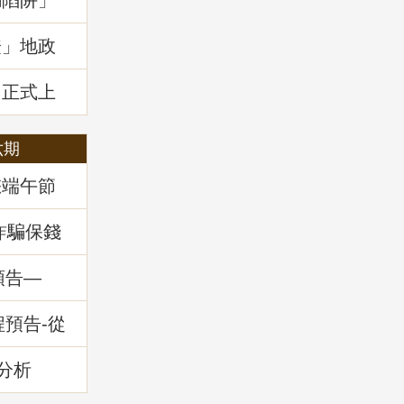
騙陷阱」
證」地政
」正式上
六期
您端午節
詐騙保錢
預告—
務」
程預告-從
的減災與
分析