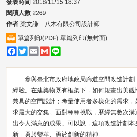
發表時間
2018/11/15 18:37
閱讀人數
2269
作者
梁文謙 八木有限公司設計師
單篇列印(PDF)
單篇列印(無封面)
Facebook
Twitter
Email
Gmail
Line
參與臺北市政府地政局廊道空間改造計劃，
經驗。在建築物既有框架下，如何規畫出美觀
兼具的空間設計；考量使用者多樣化的需求，
求最大的交集。面對種種挑戰，歷經無數次溝
出令人滿意的成果。可以說，這項改造計劃本
新」勇於變革、勇於創新的精神。