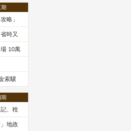
五期
全攻略」
，省時又
 10萬
!
租金索驥
四期
登記、稅
」地政講
析」地政