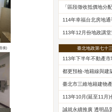
「區段徵收抵價地分
決見解分析」地政講
114年幸福台北房地
囉!歡迎免費索取!
113年12月份地政講堂
「都市更新地籍整理
造後)
臺北地政第七十
113年下半年不動產
析
都更預檢-地籍線與建
作業
臺北市三維地籍建物
現在進行式
113年10⽉(延至11月
堂預告-「不動產信託
析」
誠就永續推廣 透明晶