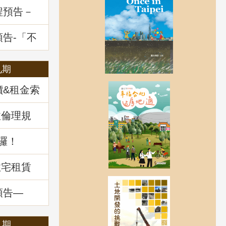
程預告－
一多數決
題解析
預告-「不
展望及政
九期
價&租金索
政倫理規
囉！
住宅租賃
預告—
：揭開不
」
八期