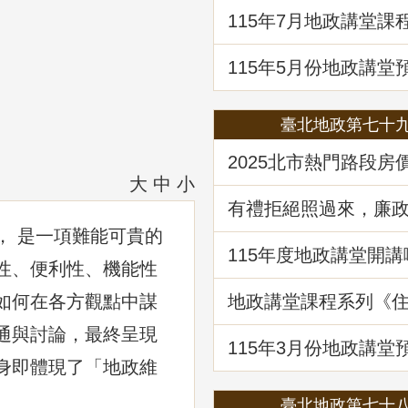
題解析」
115年7月地政講堂課
土地法第三十四條之
處分共有土地爭議問
115年5月份地政講堂
動產市場分析、趨勢
府治理之道」
臺北地政第七十
2025北市熱門路段房
驥 買租資訊馬上懂
大
中
小
有禮拒絕照過來，廉
範報你知
 是一項難能可貴的
115年度地政講堂開講
性、便利性、機能性
如何在各方觀點中謀
地政講堂課程系列《
法規與實務》回顧
通與討論，最終呈現
115年3⽉份地政講堂
「看不見的房屋大盜
身即體現了「地政維
動產詐騙的五大陰謀
臺北地政第七十