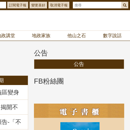
訂閱電子報
變更喜好
取消電子報
地政講堂
地政家族
他山之石
數字說話
公告
公告
FB粉絲團
期
義區變身
你解鎖
拿好禮
：揭開不
」地政講
預告-「不
暨相關問