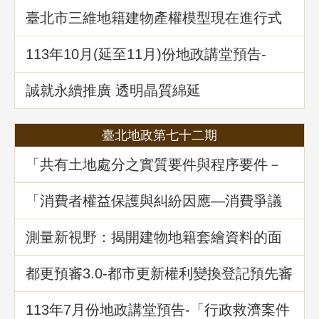
臺北市三維地籍建物產權模型現在進行式
113年10⽉(延至11月)份地政講堂預告-
「不動產信託實務解析」
誠就永續推廣 透明晶質綿延
臺北地政第七十二期
「共有土地處分之實質要件與程序要件－
以土地法第34條之1執行要點修正為中心」
地政講堂回顧
「消費者權益保護與糾紛因應—消費爭議
案例分享」地政講堂回顧
測量新視野：揭開建物地籍套繪資料的面
紗
都更預審3.0-都市更新權利變換登記預先審
查制度
113年7月份地政講堂預告-「行政救濟案件