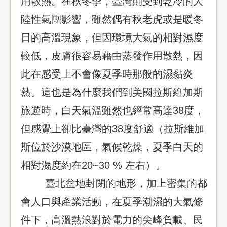
用散熱。在秋冬季，臺灣則受到乾冷的大
陸性氣團影響，雖然偶有秋老虎或是暖冬
日的高溫現象，但因環境大氣的相對濕度
較低，皮膚很容易藉由蒸發作用散熱，因
此在感受上不會像夏季時那般的濕黏炎
熱。這也是為什麼我們到美國拉斯維加斯
旅遊時，白天氣溫雖然也經常高達38度，
但感覺上卻比臺灣的38度舒適（拉斯維加
斯位於沙漠地區，氣候乾燥，夏季白天的
相對濕度約在20~30 % 左右）。
臺北盆地封閉的地形，加上密集的都
會人口與產業活動，在夏季潮濕的大氣條
件下，高溫熱浪對於電力的尖峰負載、民