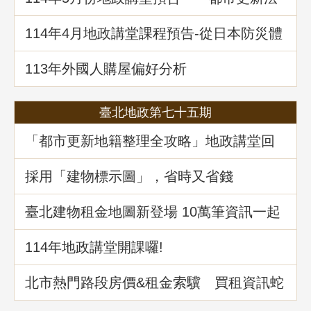
理與實務」
114年4月地政講堂課程預告-從日本防災體
系看台灣的減災與建物更新重建
113年外國人購屋偏好分析
臺北地政第七十五期
「都市更新地籍整理全攻略」地政講堂回
顧
採用「建物標示圖」，省時又省錢
臺北建物租金地圖新登場 10萬筆資訊一起
升級
114年地政講堂開課囉!
北市熱門路段房價&租金索驥 買租資訊蛇
麼都有