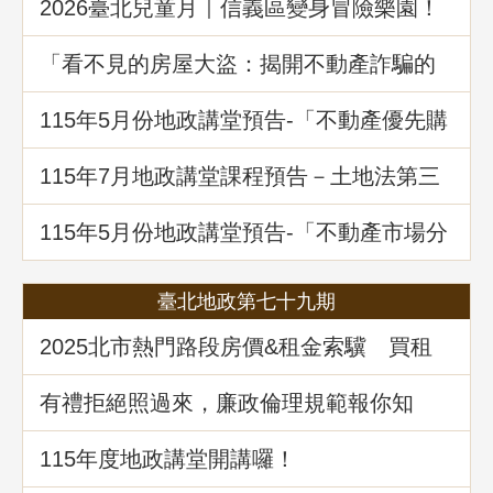
2026臺北兒童月｜信義區變身冒險樂園！
地政局邀你解鎖《Once in Taipei》拿好禮
「看不見的房屋大盜：揭開不動產詐騙的
五大陰謀」地政講堂回顧
115年5月份地政講堂預告-「不動產優先購
買權實務暨相關問題解析」
115年7月地政講堂課程預告－土地法第三
十四條之一多數決處分共有土地爭議問題
解析
115年5月份地政講堂預告-「不動產市場分
析、趨勢展望及政府治理之道」
臺北地政第七十九期
2025北市熱門路段房價&租金索驥 買租
資訊馬上懂
有禮拒絕照過來，廉政倫理規範報你知
115年度地政講堂開講囉！