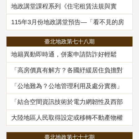
地政講堂課程系列《住宅租賃法規與實
務》回顧
115年3⽉份地政講堂預告—「看不見的房
屋大盜：揭開不動產詐騙的五大陰謀」
臺北地政第七十八期
地籍異動即時通，併案申請防詐好輕鬆
「高房價真有解方？各國紓緩居住負擔對
策與臺灣房市前景展望」地政講堂回顧
「公地難為？公地管理利用及處分實務」
地政講堂回顧
「結合空間資訊技術於電力網韌性及西部
海域離岸風力發電選址風險分析」地政講
堂回顧
大陸地區人民取得設定或移轉不動產物權
之許可及管理
臺北地政第七十七期