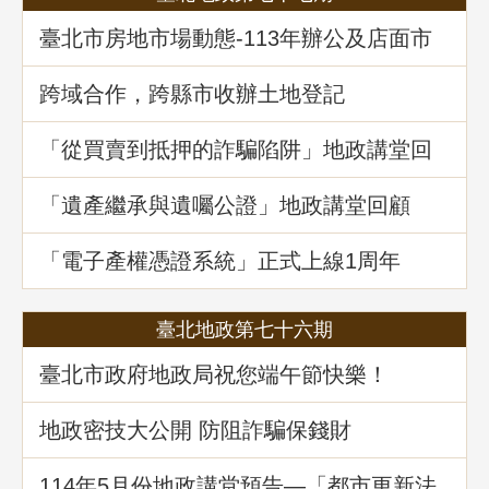
臺北市房地市場動態-113年辦公及店面市
場
跨域合作，跨縣市收辦土地登記
「從買賣到抵押的詐騙陷阱」地政講堂回
顧
「遺產繼承與遺囑公證」地政講堂回顧
「電子產權憑證系統」正式上線1周年
臺北地政第七十六期
臺北市政府地政局祝您端午節快樂！
地政密技大公開 防阻詐騙保錢財
114年5⽉份地政講堂預告—「都市更新法