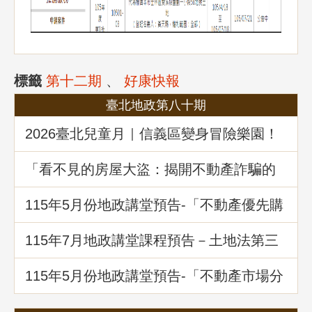
標籤
第十二期
、
好康快報
臺北地政第八十期
2026臺北兒童月｜信義區變身冒險樂園！
地政局邀你解鎖《Once in Taipei》拿好禮
「看不見的房屋大盜：揭開不動產詐騙的
五大陰謀」地政講堂回顧
115年5月份地政講堂預告-「不動產優先購
買權實務暨相關問題解析」
115年7月地政講堂課程預告－土地法第三
十四條之一多數決處分共有土地爭議問題
解析
115年5月份地政講堂預告-「不動產市場分
析、趨勢展望及政府治理之道」