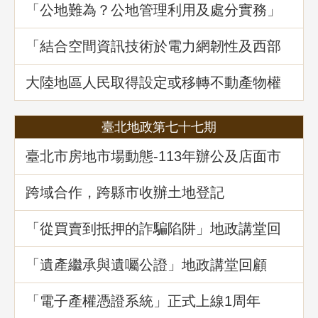
「公地難為？公地管理利用及處分實務」
地政講堂回顧
「結合空間資訊技術於電力網韌性及西部
海域離岸風力發電選址風險分析」地政講
堂回顧
大陸地區人民取得設定或移轉不動產物權
之許可及管理
臺北地政第七十七期
臺北市房地市場動態-113年辦公及店面市
場
跨域合作，跨縣市收辦土地登記
「從買賣到抵押的詐騙陷阱」地政講堂回
顧
「遺產繼承與遺囑公證」地政講堂回顧
「電子產權憑證系統」正式上線1周年