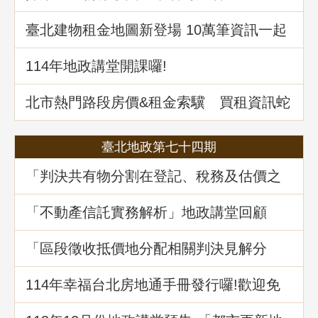
臺北建物租金地圖新登場 10萬筆資訊一起
升級
114年地政講堂開課囉!
北市熱門路段房價&租金索驥 買租資訊蛇
麼都有
臺北地政第七十四期
「判決共有物分割在登記、稅務及估價之
爭議問題」地政講堂回顧
「不動產信託實務解析」地政講堂回顧
「區段徵收抵價地分配相關判決見解分
析」地政講堂回顧
114年幸福台北房地通手冊發行囉!歡迎免
費索取!