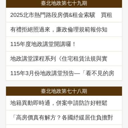
臺北地政第七十九期
2025北市熱門路段房價&租金索驥 買租
資訊馬上懂
有禮拒絕照過來，廉政倫理規範報你知
115年度地政講堂開講囉！
地政講堂課程系列《住宅租賃法規與實
務》回顧
115年3⽉份地政講堂預告—「看不見的房
屋大盜：揭開不動產詐騙的五大陰謀」
臺北地政第七十八期
地籍異動即時通，併案申請防詐好輕鬆
「高房價真有解方？各國紓緩居住負擔對
策與臺灣房市前景展望」地政講堂回顧