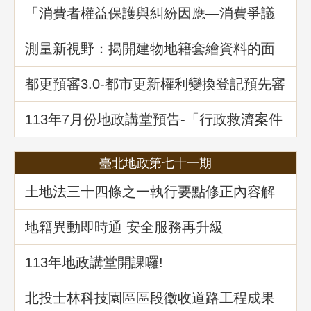
地政講堂回顧
「消費者權益保護與糾紛因應—消費爭議
案例分享」地政講堂回顧
測量新視野：揭開建物地籍套繪資料的面
紗
都更預審3.0-都市更新權利變換登記預先審
查制度
113年7月份地政講堂預告-「行政救濟案件
剖析-以若干土地測量及登記事件為例」
臺北地政第七十一期
土地法三十四條之一執行要點修正內容解
析
地籍異動即時通 安全服務再升級
113年地政講堂開課囉!
北投士林科技園區區段徵收道路工程成果