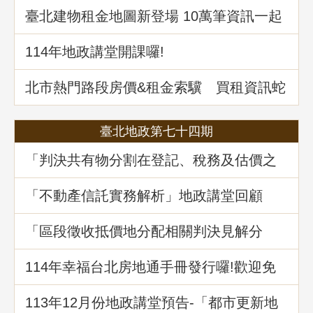
臺北建物租金地圖新登場 10萬筆資訊一起
升級
114年地政講堂開課囉!
北市熱門路段房價&租金索驥 買租資訊蛇
麼都有
臺北地政第七十四期
「判決共有物分割在登記、稅務及估價之
爭議問題」地政講堂回顧
「不動產信託實務解析」地政講堂回顧
「區段徵收抵價地分配相關判決見解分
析」地政講堂回顧
114年幸福台北房地通手冊發行囉!歡迎免
費索取!
113年12月份地政講堂預告-「都市更新地