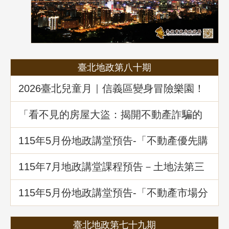
臺北地政第八十期
2026臺北兒童月｜信義區變身冒險樂園！
地政局邀你解鎖《Once in Taipei》拿好禮
「看不見的房屋大盜：揭開不動產詐騙的
五大陰謀」地政講堂回顧
115年5月份地政講堂預告-「不動產優先購
買權實務暨相關問題解析」
115年7月地政講堂課程預告－土地法第三
十四條之一多數決處分共有土地爭議問題
解析
115年5月份地政講堂預告-「不動產市場分
析、趨勢展望及政府治理之道」
臺北地政第七十九期