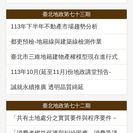
籍整理全攻略」
臺北地政第七十三期
113年下半年不動產市場趨勢分析
都更預檢-地籍線與建築線檢測作業
臺北市三維地籍建物產權模型現在進行式
113年10⽉(延至11月)份地政講堂預告-
「不動產信託實務解析」
誠就永續推廣 透明晶質綿延
臺北地政第七十二期
「共有土地處分之實質要件與程序要件－
以土地法第34條之1執行要點修正為中心」
地政講堂回顧
「消費者權益保護與糾紛因應—消費爭議