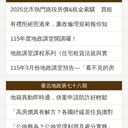
2025北市熱門路段房價&租金索驥 買租
資訊馬上懂
有禮拒絕照過來，廉政倫理規範報你知
115年度地政講堂開講囉！
地政講堂課程系列《住宅租賃法規與實
務》回顧
115年3⽉份地政講堂預告—「看不見的房
屋大盜：揭開不動產詐騙的五大陰謀」
臺北地政第七十八期
地籍異動即時通，併案申請防詐好輕鬆
「高房價真有解方？各國紓緩居住負擔對
策與臺灣房市前景展望」地政講堂回顧
「公地難為？公地管理利用及處分實務」