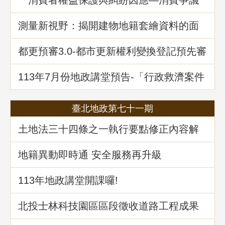
案例分享」地政講堂回顧
測量新視野：揭開建物地籍套繪資料的面
紗
都更預審3.0-都市更新權利變換登記預先審
查制度
113年7月份地政講堂預告-「行政救濟案件
剖析-以若干土地測量及登記事件為例」
臺北地政第七十一期
土地法三十四條之一執行要點修正內容解
析
地籍異動即時通 安全服務再升級
113年地政講堂開課囉!
北投士林科技園區區段徵收道路工程成果
介紹