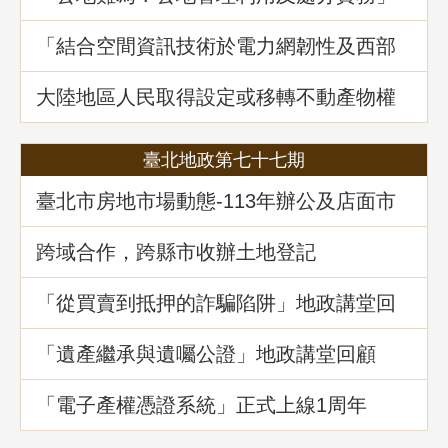
地政講堂回顧
「結合空間資訊技術於電力網韌性及西部
海域離岸風力發電選址風險分析」地政講
堂回顧
大陸地區人民取得設定或移轉不動產物權
之許可及管理
臺北地政第七十七期
臺北市房地市場動態-113年辦公及店面市
場
跨域合作，跨縣市收辦土地登記
「從買賣到抵押的詐騙陷阱」地政講堂回
顧
「遺產繼承與遺囑公證」地政講堂回顧
「電子產權憑證系統」正式上線1周年