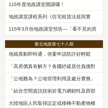
115年度地政講堂開講囉！
地政講堂課程系列《住宅租賃法規與實
務》回顧
115年3⽉份地政講堂預告—「看不見的房
屋大盜：揭開不動產詐騙的五大陰謀」
臺北地政第七十八期
地籍異動即時通，併案申請防詐好輕鬆
「高房價真有解方？各國紓緩居住負擔對
策與臺灣房市前景展望」地政講堂回顧
「公地難為？公地管理利用及處分實務」
地政講堂回顧
「結合空間資訊技術於電力網韌性及西部
海域離岸風力發電選址風險分析」地政講
堂回顧
大陸地區人民取得設定或移轉不動產物權