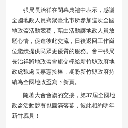
張局長治祥在閉幕典禮中表示，感謝
全國地政人員齊聚臺北市所參加這次全國
地政盃活動競賽，藉由活動讓地政人員放
鬆心情，促進彼此交流，日後返回工作崗
位繼續提供民眾更優質的服務。會中張局
長治祥將地政盃會旗交棒給新竹縣政府地
政處魏處長嘉憲接棒，期盼新竹縣政府持
續為全國地政盃寫下新頁。
隨著大會會旗的交接，第37屆全國地
政盃活動競賽也圓滿落幕，彼此相約明年
新竹縣見！