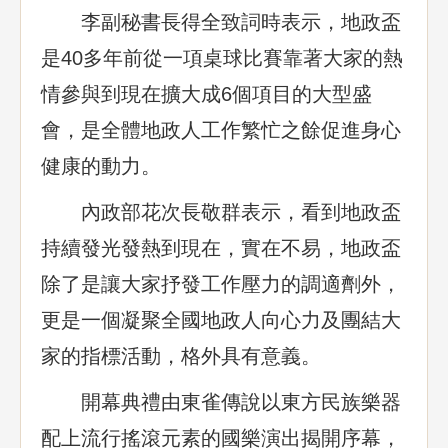
李副秘書長得全致詞時表示，地政盃
是40多年前從一項桌球比賽靠著大家的熱
情參與到現在擴大成6個項目的大型盛
會，是全體地政人工作繁忙之餘促進身心
健康的動力。
內政部花次長敬群表示，看到地政盃
持續發光發熱到現在，實在不易，地政盃
除了是讓大家抒發工作壓力的調適劑外，
更是一個凝聚全國地政人向心力及團結大
家的指標活動，格外具有意義。
開幕典禮由東雀傳說以東方民族樂器
配上流行搖滾元素的國樂演出揭開序幕，