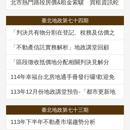
北市熱門路段房價&租金索驥 買租資訊蛇
麼都有
臺北地政第七十四期
「判決共有物分割在登記、稅務及估價之
爭議問題」地政講堂回顧
「不動產信託實務解析」地政講堂回顧
「區段徵收抵價地分配相關判決見解分
析」地政講堂回顧
114年幸福台北房地通手冊發行囉!歡迎免
費索取!
113年12月份地政講堂預告-「都市更新地
籍整理全攻略」
臺北地政第七十三期
113年下半年不動產市場趨勢分析