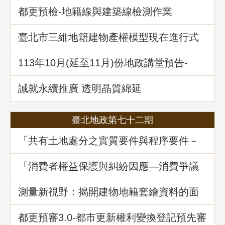
都更預檢-地籍線與建築線檢測作業
臺北市三維地籍建物產權模型現在進行式
113年10⽉(延至11月)份地政講堂預告-
「不動產信託實務解析」
誠就永續推廣 透明晶質綿延
臺北地政第七十二期
「共有土地處分之實質要件與程序要件－
以土地法第34條之1執行要點修正為中心」
地政講堂回顧
「消費者權益保護與糾紛因應—消費爭議
案例分享」地政講堂回顧
測量新視野：揭開建物地籍套繪資料的面
紗
都更預審3.0-都市更新權利變換登記預先審