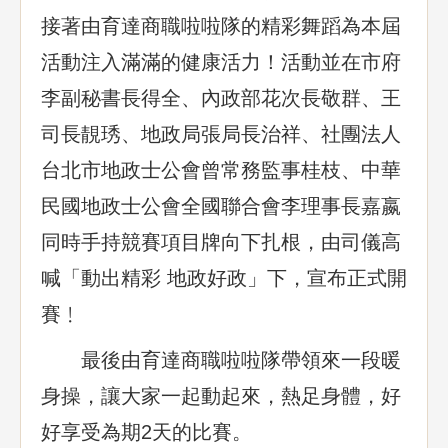
接著由育達商職啦啦隊的精彩舞蹈為本屆
活動注入滿滿的健康活力！活動並在市府
李副秘書長得全、內政部花次長敬群、王
司長靚琇、地政局張局長治祥、社團法人
台北市地政士公會曾常務監事桂枝、中華
民國地政士公會全國聯合會李理事長嘉嬴
同時手持競賽項目牌向下扎根，由司儀高
喊「動出精彩 地政好政」下，宣布正式開
賽﹗
最後由育達商職啦啦隊帶領來一段暖
身操，讓大家一起動起來，熱足身體，好
好享受為期2天的比賽。