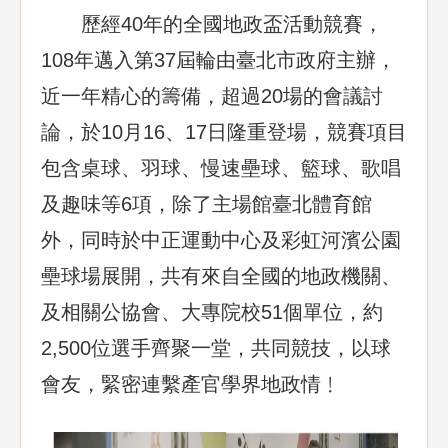
歷經40年的全國地政盃活動競賽，
108年邁入第37屆輪由臺北市政府主辦，
近一年精心的籌備，超過20場的會議討
論，於10月16、17日隆重登場，競賽項目
包含桌球、羽球、慢速壘球、籃球、歌唱
及趣味等6項，除了主場館臺北體育館
外，同時於中正運動中心及彩虹河濱公園
壘球場展開，共有來自全國的地政機關、
及相關公協會、大專院校51個單位，約
2,500位選手齊聚一堂，共同競技，以球
會友，緊密連繫產官學界地政情﹗