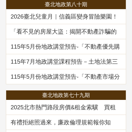
臺北地政第八十期
2026臺北兒童月｜信義區變身冒險樂園！
地政局邀你解鎖《Once in Taipei》拿好禮
「看不見的房屋大盜：揭開不動產詐騙的
五大陰謀」地政講堂回顧
115年5月份地政講堂預告-「不動產優先購
買權實務暨相關問題解析」
115年7月地政講堂課程預告－土地法第三
十四條之一多數決處分共有土地爭議問題
解析
115年5月份地政講堂預告-「不動產市場分
析、趨勢展望及政府治理之道」
臺北地政第七十九期
2025北市熱門路段房價&租金索驥 買租
資訊馬上懂
有禮拒絕照過來，廉政倫理規範報你知