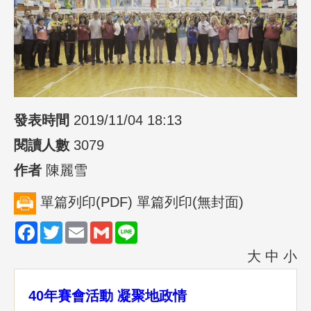
發表時間
2019/11/04 18:13
閱讀人數
3079
作者
陳麗雪
單篇列印(PDF)
單篇列印(無封面)
Facebook
Twitter
Email
Gmail
Line
大
中
小
40年賽會活動 凝聚地政情