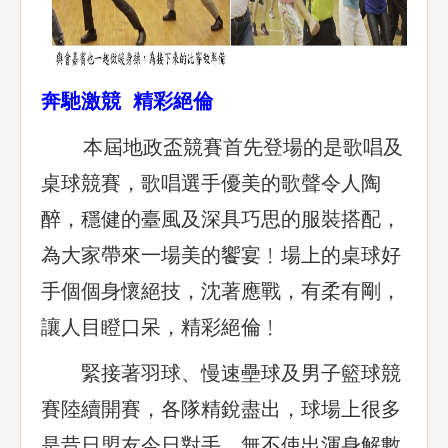
奔馳激競 精彩絕倫
本屆地政盃競賽首先登場的是歌唱及
桌球競賽，歌唱選手優美的歌聲令人陶
醉，穩健的臺風及深具巧思的服裝搭配，
為大家帶來一場美的饗宴﹗場上的桌球好
手個個身懷絕技，沈著應戰，有柔有剛，
讓人目瞪口呆，精彩絕倫﹗
緊接著羽球、慢速壘球及男子籃球競
賽陸續開賽，各隊精銳盡出，球場上很多
是昔日盟友今日對手，無不使出渾身解數