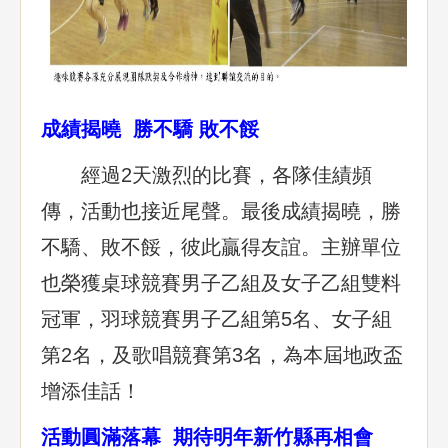
成績揭曉 勝不驕 敗不餒
經過2天激烈的比賽，各隊佳績頻
傳，活動也接近尾聲。最後成績揭曉，勝
不驕、敗不餒，彼此贏得友誼。主辦單位
也榮獲桌球競賽男子乙組及女子乙組雙料
冠軍，羽球競賽男子乙組第5名、女子組
第2名，及歌唱競賽第3名，為本屆地政盃
增添佳話！
活動圓滿落幕 期待明年新竹縣再相會