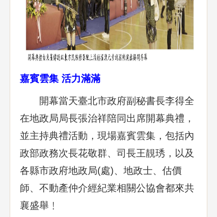
嘉賓雲集 活力滿滿
開幕當天臺北市政府副秘書長李得全
在地政局局長張治祥陪同出席開幕典禮，
並主持典禮活動，現場嘉賓雲集，包括內
政部政務次長花敬群、司長王靚琇，以及
各縣市政府地政局(處)、地政士、估價
師、不動產仲介經紀業相關公協會都來共
襄盛舉﹗