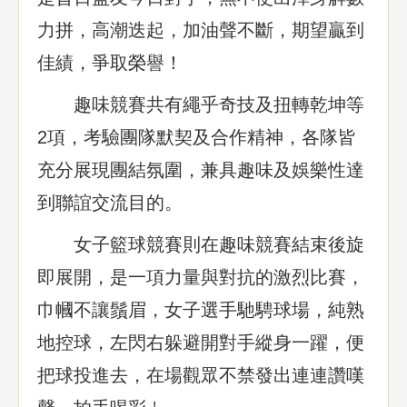
力拼，高潮迭起，加油聲不斷，期望贏到
佳績，爭取榮譽！
趣味競賽共有繩乎奇技及扭轉乾坤等
2項，考驗團隊默契及合作精神，各隊皆
充分展現團結氛圍，兼具趣味及娛樂性達
到聯誼交流目的。
女子籃球競賽則在趣味競賽結束後旋
即展開，是一項力量與對抗的激烈比賽，
巾幗不讓鬚眉，女子選手馳騁球場，純熟
地控球，左閃右躲避開對手縱身一躍，便
把球投進去，在場觀眾不禁發出連連讚嘆