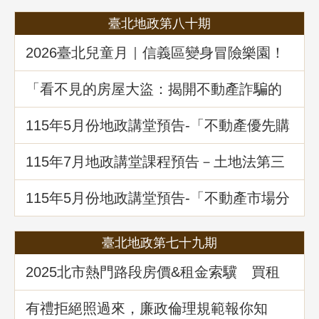
臺北地政第八十期
2026臺北兒童月｜信義區變身冒險樂園！
地政局邀你解鎖《Once in Taipei》拿好禮
「看不見的房屋大盜：揭開不動產詐騙的
五大陰謀」地政講堂回顧
115年5月份地政講堂預告-「不動產優先購
買權實務暨相關問題解析」
115年7月地政講堂課程預告－土地法第三
十四條之一多數決處分共有土地爭議問題
解析
115年5月份地政講堂預告-「不動產市場分
析、趨勢展望及政府治理之道」
臺北地政第七十九期
2025北市熱門路段房價&租金索驥 買租
資訊馬上懂
有禮拒絕照過來，廉政倫理規範報你知