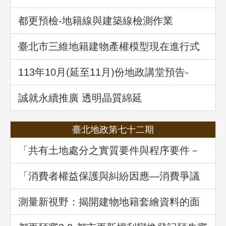
都更預檢-地籍線與建築線檢測作業
臺北市三維地籍建物產權模型現在進行式
113年10⽉(延至11月)份地政講堂預告-
「不動產信託實務解析」
誠就永續推廣 透明晶質綿延
臺北地政第七十二期
「共有土地處分之實質要件與程序要件－
以土地法第34條之1執行要點修正為中心」
地政講堂回顧
「消費者權益保護與糾紛因應—消費爭議
案例分享」地政講堂回顧
測量新視野：揭開建物地籍套繪資料的面
紗