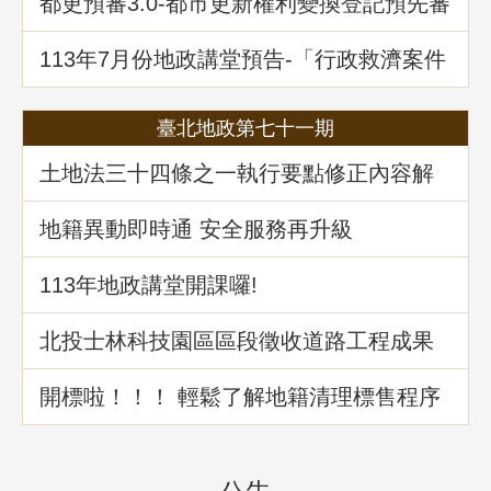
都更預審3.0-都市更新權利變換登記預先審
查制度
113年7月份地政講堂預告-「行政救濟案件
剖析-以若干土地測量及登記事件為例」
臺北地政第七十一期
土地法三十四條之一執行要點修正內容解
析
地籍異動即時通 安全服務再升級
113年地政講堂開課囉!
北投士林科技園區區段徵收道路工程成果
介紹
開標啦！！！ 輕鬆了解地籍清理標售程序