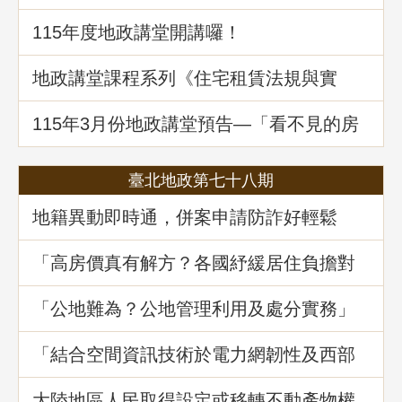
115年度地政講堂開講囉！
地政講堂課程系列《住宅租賃法規與實
務》回顧
115年3⽉份地政講堂預告—「看不見的房
屋大盜：揭開不動產詐騙的五大陰謀」
臺北地政第七十八期
地籍異動即時通，併案申請防詐好輕鬆
「高房價真有解方？各國紓緩居住負擔對
策與臺灣房市前景展望」地政講堂回顧
「公地難為？公地管理利用及處分實務」
地政講堂回顧
「結合空間資訊技術於電力網韌性及西部
海域離岸風力發電選址風險分析」地政講
堂回顧
大陸地區人民取得設定或移轉不動產物權