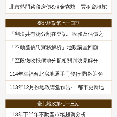
北市熱門路段房價&租金索驥 買租資訊蛇
麼都有
臺北地政第七十四期
「判決共有物分割在登記、稅務及估價之
爭議問題」地政講堂回顧
「不動產信託實務解析」地政講堂回顧
「區段徵收抵價地分配相關判決見解分
析」地政講堂回顧
114年幸福台北房地通手冊發行囉!歡迎免
費索取!
113年12月份地政講堂預告-「都市更新地
籍整理全攻略」
臺北地政第七十三期
113年下半年不動產市場趨勢分析