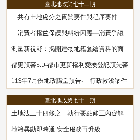
臺北地政第七十二期
「共有土地處分之實質要件與程序要件－
以土地法第34條之1執行要點修正為中心」
地政講堂回顧
「消費者權益保護與糾紛因應—消費爭議
案例分享」地政講堂回顧
測量新視野：揭開建物地籍套繪資料的面
紗
都更預審3.0-都市更新權利變換登記預先審
查制度
113年7月份地政講堂預告-「行政救濟案件
剖析-以若干土地測量及登記事件為例」
臺北地政第七十一期
土地法三十四條之一執行要點修正內容解
析
地籍異動即時通 安全服務再升級