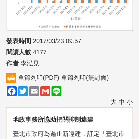
發表時間
2017/03/23 09:57
閱讀人數
4177
作者
李泓見
單篇列印(PDF)
單篇列印(無封面)
Facebook
Twitter
Email
Gmail
Line
大
中
小
地政事務所協助把關抑制違建
臺北市政府為遏止新違建，訂定「臺北市