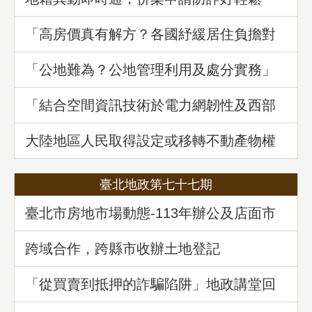
「高房價真有解方？各國紓緩居住負擔對
策與臺灣房市前景展望」地政講堂回顧
「公地難為？公地管理利用及處分實務」
地政講堂回顧
「結合空間資訊技術於電力網韌性及西部
海域離岸風力發電選址風險分析」地政講
堂回顧
大陸地區人民取得設定或移轉不動產物權
之許可及管理
臺北地政第七十七期
臺北市房地市場動態-113年辦公及店面市
場
跨域合作，跨縣市收辦土地登記
「從買賣到抵押的詐騙陷阱」地政講堂回
顧