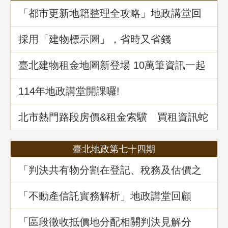
「都市更新地籍整理全攻略」地政講堂回
顧
採用「建物標示圖」，省時又省錢
臺北建物租金地圖新登場 10萬筆資訊一起
升級
114年地政講堂開課囉!
北市熱門路段房價&租金索驥 買租資訊蛇
麼都有
臺北地政第七十四期
「判決共有物分割在登記、稅務及估價之
爭議問題」地政講堂回顧
「不動產信託實務解析」地政講堂回顧
「區段徵收抵價地分配相關判決見解分