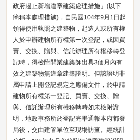
政府遏止新增違章建築處理措施」(以下
簡稱本處理措施)，自民國104年9月1日起
領得使用執照之建築物，起造人或所有權
人於申辦建物所有權第一次登記，或因買
賣、交換、贈與、信託辦理所有權移轉登
記時，得檢附開業建築師出具3個月內有
效之建築物無違章建築證明。但該證明非
屬申請上開登記規定之應備文件，於申請
建物所有權第一登記、買賣、交換、贈
與、信託辦理所有權移轉時如未檢附證
明，地政事務所於登記完畢通報本府都發
局後，交由建管單位至現場訪查。經統計