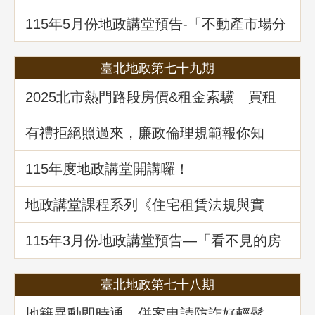
十四條之一多數決處分共有土地爭議問題
解析
115年5月份地政講堂預告-「不動產市場分
析、趨勢展望及政府治理之道」
臺北地政第七十九期
2025北市熱門路段房價&租金索驥 買租
資訊馬上懂
有禮拒絕照過來，廉政倫理規範報你知
115年度地政講堂開講囉！
地政講堂課程系列《住宅租賃法規與實
務》回顧
115年3⽉份地政講堂預告—「看不見的房
屋大盜：揭開不動產詐騙的五大陰謀」
臺北地政第七十八期
地籍異動即時通，併案申請防詐好輕鬆