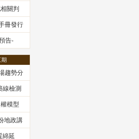
配相關判
堂回顧
通手冊發行
預告-
全攻略」
三期
市場趨勢分
築線檢測
產權模型
)份地政講
實務解
質綿延