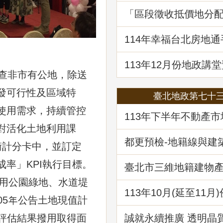
「區段徵收抵價地分
決見解分析」地政講
114年幸福台北房地
囉!歡迎免費索取!
113年12月份地政講堂
「都市更新地籍整理
查非市有公地，除送
發可行性及區域特
臺北地政第七十
使用需求，持續管控
113年下半年不動產
析
對活化土地利用課
都更預檢-地籍線與建
衡計分卡中，並訂定
作業
率」KPI執行目標。
臺北市三維地籍建物
現在進行式
撥用公園綠地、水道堤
113年10⽉(延至11月
05年公告土地現值計
堂預告-「不動產信託
析」
誠就永續推廣 透明晶
依評估結果撥用取得面