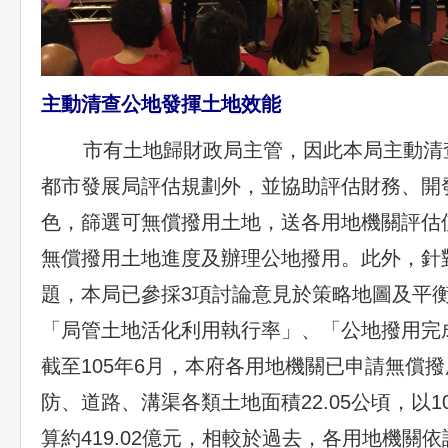
主動清查公地發揮土地效能
市有土地歸財政局主管，因此本局主動清
都市發展局評估規劃外，並協助評估財務、開
色，篩選可無償撥用土地，送各用地機關評估
無償撥用土地進度及辦理公地撥用。此外，針
題，本局已參採3項討論意見於策略地圖及平
「局管土地活化利用執行率」、「公地撥用完成
截至105年6月，本府各用地機關已申請無償
防、道路、溝渠各類土地面積22.05公頃，以1
算約419.02億元，相較於過去，各用地機關