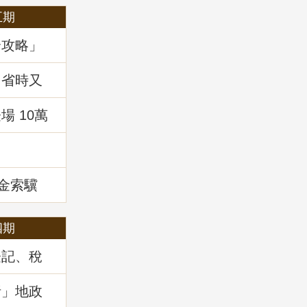
五期
全攻略」
，省時又
 10萬
!
租金索驥
四期
登記、稅
」地政講
析」地政