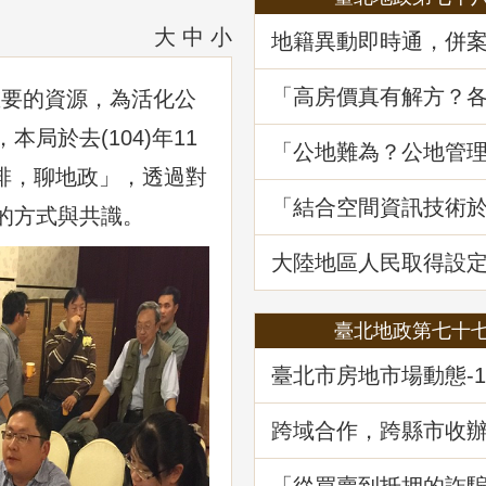
大
中
小
地籍異動即時通，併
詐好輕鬆
「高房價真有解方？
要的資源，為活化公
居住負擔對策與臺灣
局於去(104)年11
展望」地政講堂回顧
「公地難為？公地管
處分實務」地政講堂
咖啡，聊地政」，透過對
「結合空間資訊技術
的方式與共識。
韌性及西部海域離岸
選址風險分析」地政
大陸地區人民取得設
不動產物權之許可及
臺北地政第七十
臺北市房地市場動態-1
公及店面市場
跨域合作，跨縣市收
記