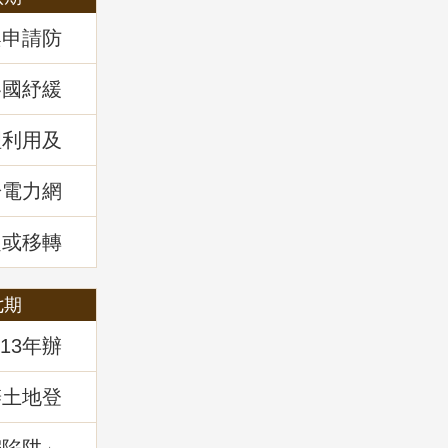
案申請防
各國紓緩
房市前景
理利用及
回顧
於電力網
風力發電
講堂回顧
定或移轉
管理
七期
13年辦
辦土地登