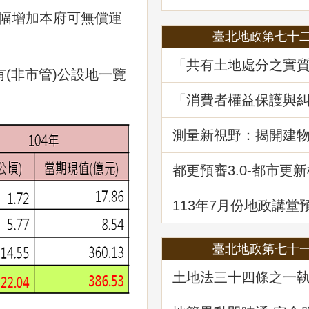
，大幅增加本府可無償運
臺北地政第七十
「共有土地處分之實
有(非市管)公設地一覽
程序要件－以土地法第
執行要點修正為中心
「消費者權益保護與
堂回顧
—消費爭議案例分享
堂回顧
測量新視野：揭開建
繪資料的面紗
都更預審3.0-都市更
登記預先審查制度
113年7月份地政講堂
政救濟案件剖析-以若
量及登記事件為例」
臺北地政第七十
土地法三十四條之一
修正內容解析