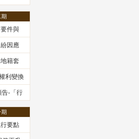
二期
質要件與
34條之1
」地政講
糾紛因應
」地政講
物地籍套
新權利變換
預告-「行
干土地測
一期
執行要點