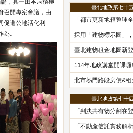
論，其一由本局積極
臺北地政第七十
府召開專案會議，由
「都市更新地籍整理
同促進公地活化利
地政講堂回顧
作為。
採用「建物標示圖」
省錢
臺北建物租金地圖新登場
筆資訊一起升級
114年地政講堂開課囉
北市熱門路段房價&
買租資訊蛇麼都有
臺北地政第七十
「判決共有物分割在
務及估價之爭議問題
堂回顧
「不動產信託實務解
講堂回顧