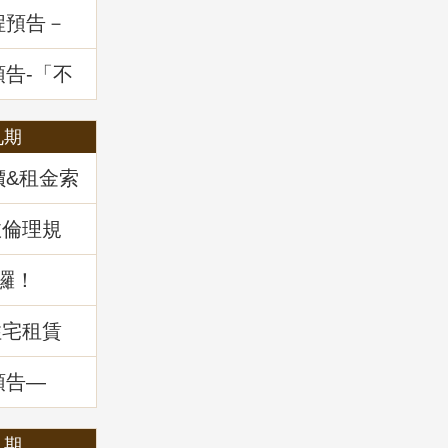
程預告－
一多數決
題解析
預告-「不
展望及政
九期
價&租金索
政倫理規
囉！
住宅租賃
預告—
：揭開不
」
八期