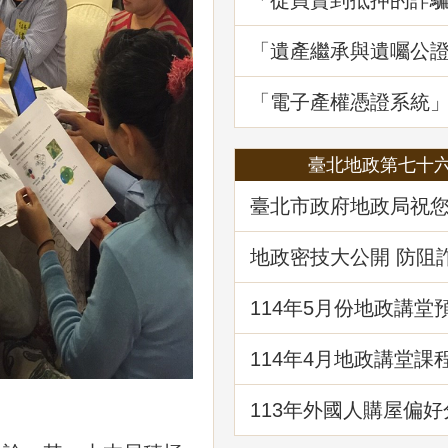
「從買賣到抵押的詐
地政講堂回顧
「遺產繼承與遺囑公
講堂回顧
「電子產權憑證系統
線1周年
臺北地政第七十
臺北市政府地政局祝
快樂！
地政密技大公開 防阻
財
114年5⽉份地政講堂
「都市更新法理與實
114年4月地政講堂課
日本防災體系看台灣
建物更新重建
113年外國人購屋偏好