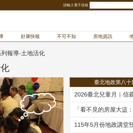
請輸入電子信箱
導
好康快報
不可不知
房地資訊
列報導-土地活化
活化
臺北地政第八十
2026臺北兒童月｜信
冒險樂園！地政局邀
《Once in Taipei》
「看不見的房屋大盜
動產詐騙的五大陰謀
堂回顧
115年5月份地政講堂
動產優先購買權實務