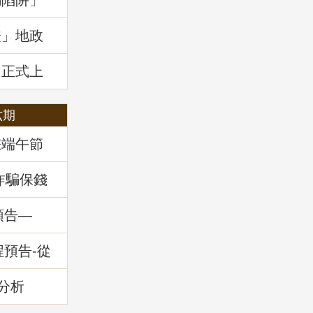
騙陷阱」
證」地政
」正式上
六期
您端午節
詐騙保錢
預告—
務」
程預告-從
的減災與
分析