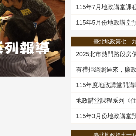
題解析」
115年7月地政講堂課
土地法第三十四條之
處分共有土地爭議問
115年5月份地政講堂
動產市場分析、趨勢
府治理之道」
臺北地政第七十
2025北市熱門路段房
驥 買租資訊馬上懂
有禮拒絕照過來，廉
範報你知
115年度地政講堂開講
地政講堂課程系列《
法規與實務》回顧
115年3⽉份地政講堂
「看不見的房屋大盜
動產詐騙的五大陰謀
臺北地政第七十