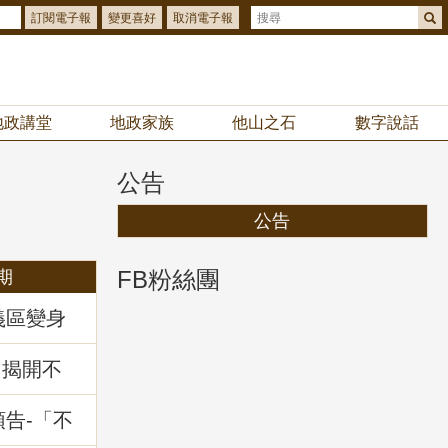
訂閱電子報
變更喜好
取消電子報
地政講堂
地政家族
他山之石
數字說話
公告
公告
FB粉絲團
期
義區變身
你解鎖
拿好禮
：揭開不
」地政講
預告-「不
暨相關問