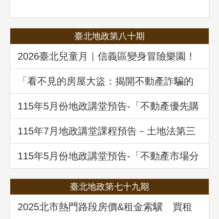
臺北地政第八十期
2026臺北兒童月｜信義區變身冒險樂園！
地政局邀你解鎖《Once in Taipei》拿好禮
「看不見的房屋大盜：揭開不動產詐騙的
五大陰謀」地政講堂回顧
115年5月份地政講堂預告-「不動產優先購
買權實務暨相關問題解析」
115年7月地政講堂課程預告－土地法第三
十四條之一多數決處分共有土地爭議問題
解析
115年5月份地政講堂預告-「不動產市場分
析、趨勢展望及政府治理之道」
臺北地政第七十九期
2025北市熱門路段房價&租金索驥 買租
資訊馬上懂