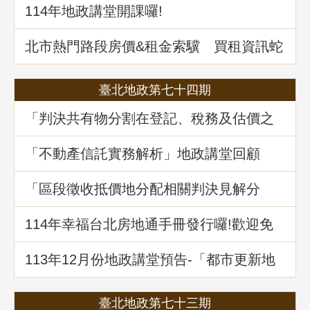
114年地政講堂開課囉!
北市熱門路段房價&租金索驥 買租資訊蛇
麼都有
臺北地政第七十四期
「判決共有物分割在登記、稅務及估價之
爭議問題」地政講堂回顧
「不動產信託實務解析」地政講堂回顧
「區段徵收抵價地分配相關判決見解分
析」地政講堂回顧
114年幸福台北房地通手冊發行囉!歡迎免
費索取!
113年12月份地政講堂預告-「都市更新地
籍整理全攻略」
臺北地政第七十三期