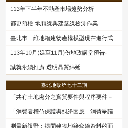
113年下半年不動產市場趨勢分析
都更預檢-地籍線與建築線檢測作業
臺北市三維地籍建物產權模型現在進行式
113年10⽉(延至11月)份地政講堂預告-
「不動產信託實務解析」
誠就永續推廣 透明晶質綿延
臺北地政第七十二期
「共有土地處分之實質要件與程序要件－
以土地法第34條之1執行要點修正為中心」
地政講堂回顧
「消費者權益保護與糾紛因應—消費爭議
案例分享」地政講堂回顧
測量新視野：揭開建物地籍套繪資料的面