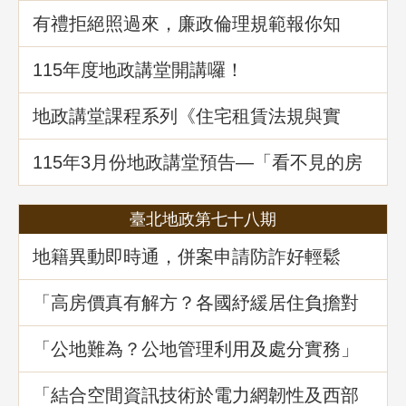
有禮拒絕照過來，廉政倫理規範報你知
115年度地政講堂開講囉！
地政講堂課程系列《住宅租賃法規與實
務》回顧
115年3⽉份地政講堂預告—「看不見的房
屋大盜：揭開不動產詐騙的五大陰謀」
臺北地政第七十八期
地籍異動即時通，併案申請防詐好輕鬆
「高房價真有解方？各國紓緩居住負擔對
策與臺灣房市前景展望」地政講堂回顧
「公地難為？公地管理利用及處分實務」
地政講堂回顧
「結合空間資訊技術於電力網韌性及西部