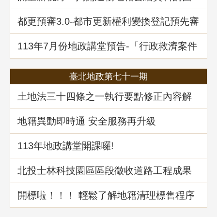
紗
都更預審3.0-都市更新權利變換登記預先審
查制度
113年7月份地政講堂預告-「行政救濟案件
剖析-以若干土地測量及登記事件為例」
臺北地政第七十一期
土地法三十四條之一執行要點修正內容解
析
地籍異動即時通 安全服務再升級
113年地政講堂開課囉!
北投士林科技園區區段徵收道路工程成果
介紹
開標啦！！！ 輕鬆了解地籍清理標售程序