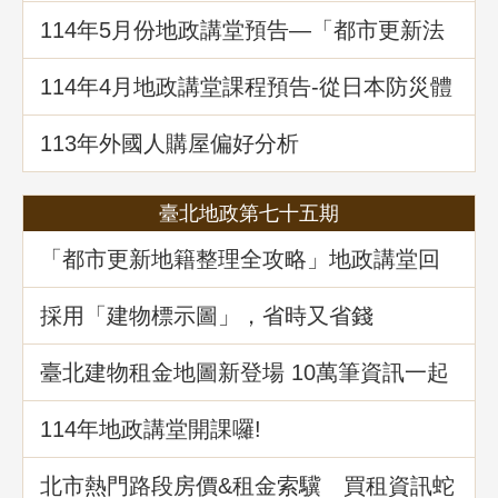
114年5⽉份地政講堂預告—「都市更新法
理與實務」
114年4月地政講堂課程預告-從日本防災體
系看台灣的減災與建物更新重建
113年外國人購屋偏好分析
臺北地政第七十五期
「都市更新地籍整理全攻略」地政講堂回
顧
採用「建物標示圖」，省時又省錢
臺北建物租金地圖新登場 10萬筆資訊一起
升級
114年地政講堂開課囉!
北市熱門路段房價&租金索驥 買租資訊蛇