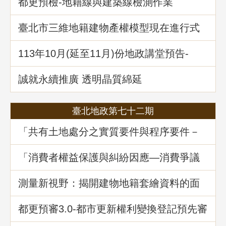
都更預檢-地籍線與建築線檢測作業
臺北市三維地籍建物產權模型現在進行式
113年10⽉(延至11月)份地政講堂預告-
「不動產信託實務解析」
誠就永續推廣 透明晶質綿延
臺北地政第七十二期
「共有土地處分之實質要件與程序要件－
以土地法第34條之1執行要點修正為中心」
地政講堂回顧
「消費者權益保護與糾紛因應—消費爭議
案例分享」地政講堂回顧
測量新視野：揭開建物地籍套繪資料的面
紗
都更預審3.0-都市更新權利變換登記預先審
查制度