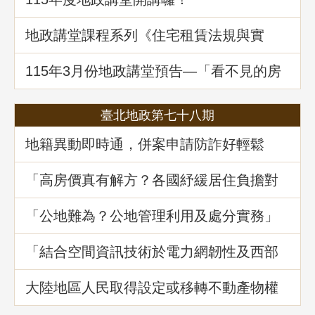
地政講堂課程系列《住宅租賃法規與實
務》回顧
115年3⽉份地政講堂預告—「看不見的房
屋大盜：揭開不動產詐騙的五大陰謀」
臺北地政第七十八期
地籍異動即時通，併案申請防詐好輕鬆
「高房價真有解方？各國紓緩居住負擔對
策與臺灣房市前景展望」地政講堂回顧
「公地難為？公地管理利用及處分實務」
地政講堂回顧
「結合空間資訊技術於電力網韌性及西部
海域離岸風力發電選址風險分析」地政講
堂回顧
大陸地區人民取得設定或移轉不動產物權
之許可及管理