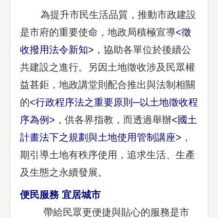
為提升市民生活品質，推動市政建設
是市府的重要使命，地政局積極宣導
<
徵
收撥用法令新知
>
，協助各單位於後續公
共建設之進行。另因土地徵收涉及民眾權
益甚鉅，地政講堂則配合推出與法制相關
的
<
行政程序法之重要原則─以土地徵收程
序為例
>
，供各界指教，而透過舉辦
<
國土
計畫法下之規劃與土地使用管制講座
>
，
期引導土地有秩序使用，追求生活、生產
及生態之永續發展。
便民服務 宜居城市
帶給民眾更便捷與貼心的服務是市