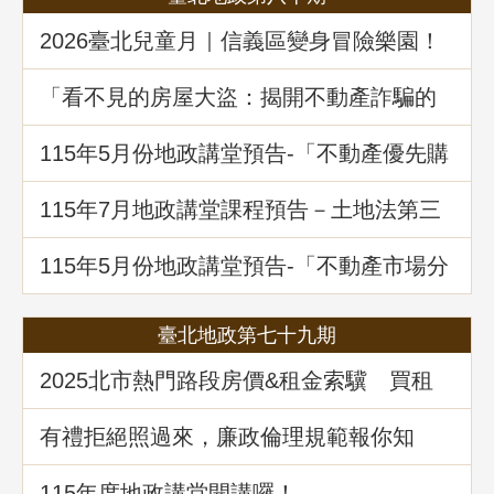
2026臺北兒童月｜信義區變身冒險樂園！
地政局邀你解鎖《Once in Taipei》拿好禮
「看不見的房屋大盜：揭開不動產詐騙的
五大陰謀」地政講堂回顧
115年5月份地政講堂預告-「不動產優先購
買權實務暨相關問題解析」
115年7月地政講堂課程預告－土地法第三
十四條之一多數決處分共有土地爭議問題
解析
115年5月份地政講堂預告-「不動產市場分
析、趨勢展望及政府治理之道」
臺北地政第七十九期
2025北市熱門路段房價&租金索驥 買租
資訊馬上懂
有禮拒絕照過來，廉政倫理規範報你知
115年度地政講堂開講囉！