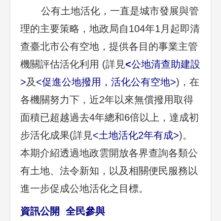
公有土地活化，一直是城市發展與管
理的主要策略，地政局自104年1月起即清
查臺北市公有空地，提供各目的事業主管
機關評估活化利用 (詳見
<
公地清查助建設
>
及
<
促進公地撥用，活化公有空地
>
)，在
各機關努力下，近2年以來無償撥用取得
面積已超越過去4年總和6倍以上，達成初
步活化成果(詳見
<
土地活化2年有成
>
)。
本期介紹透過地政雲開放各界查詢各類公
有土地、法令新知，以及相關便民服務以
進一步促成公地活化之目標。
資訊公開 全民參與