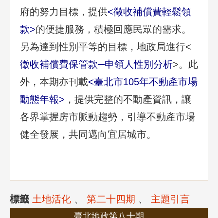
府的努力目標，提供
<
徵收補償費輕鬆領
款
>
的便捷服務，積極回應民眾的需求。
另為達到性別平等的目標，地政局進行<
徵收補償費保管款─申領人性別分析
>。此
外，本期亦刊載
<
臺北市105年不動產市場
動態年報
>
，提供完整的不動產資訊，讓
各界掌握房市脈動趨勢，引導不動產市場
健全發展，共同邁向宜居城市。
標籤
土地活化
、
第二十四期
、
主題引言
臺北地政第八十期