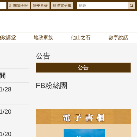
訂閱電子報
變更喜好
取消電子報
地政講堂
地政家族
他山之石
數字說話
公告
公告
間
FB粉絲團
1/28
1/20
1/20