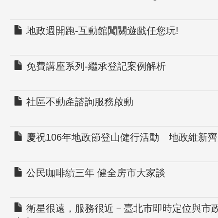
地政週開跑-互動館闖關遊戲任您玩!
免費講座系列-繼承登記案例解析
社區不動產諮詢服務啟動
慶祝106年地政節登山健行活動 地政維新
公民咖啡續三年 健全房市大家談
衛星很遠，服務很近－臺北市即時定位與市政