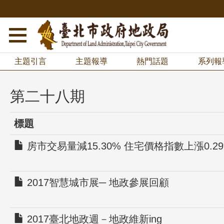
主題引言
主題報導
熱門話題
系列報
第二十八期
標題
房市交易量減15.30% 住宅價格指數上漲0.2
2017智慧城市展─ 地政參展回顧
2017臺北地政週－地政維新ing