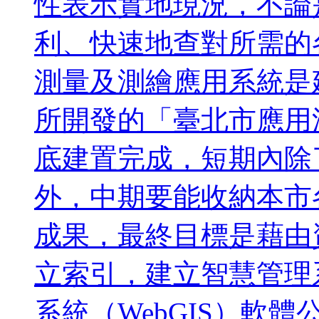
性表示實地現況，不論
利、快速地查對所需的
測量及測繪應用系統是
所開發的「臺北市應用
底建置完成，短期內除
外，中期要能收納本市
成果，最終目標是藉由
立索引，建立智慧管理
系統（WebGIS）軟