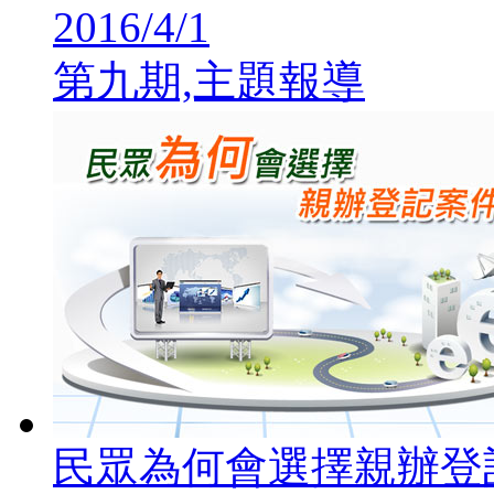
2016/4/1
第九期,主題報導
民眾為何會選擇親辦登