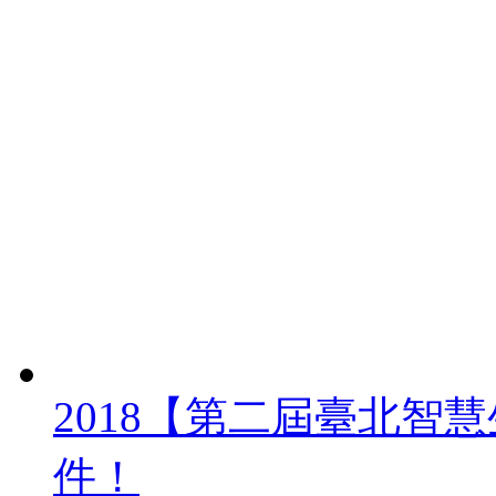
2018【第二屆臺北智
件！