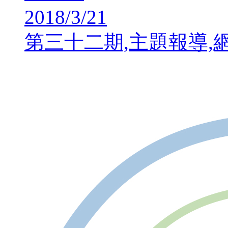
2018/3/21
第三十二期,主題報導,