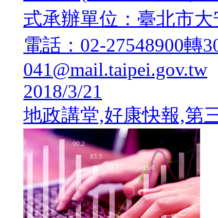
式承辦單位：臺北市大
電話：02-27548900轉302
041@mail.taipei.gov.tw
2018/3/21
地政講堂,好康快報,第