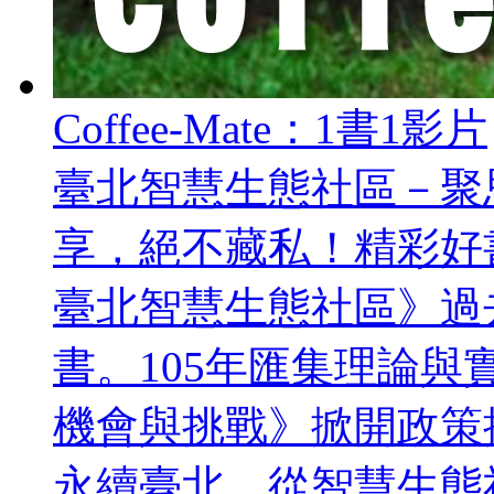
Coffee-Mate：1書1影片
臺北智慧生態社區－聚
享，絕不藏私！精彩好書－《No
臺北智慧生態社區》過
書。105年匯集理論
機會與挑戰》掀開政策
永續臺北，從智慧生態