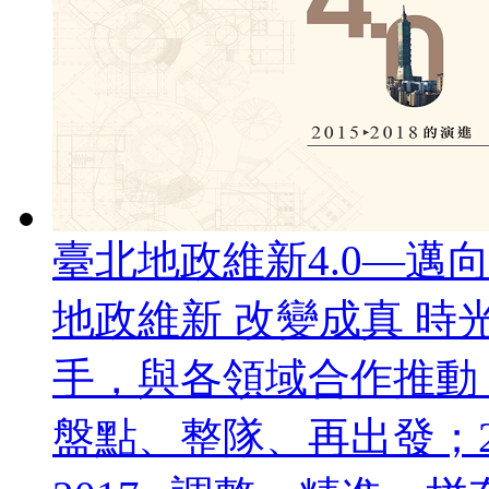
臺北地政維新4.0—邁
地政維新 改變成真 
手，與各領域合作推動「
盤點、整隊、再出發；2