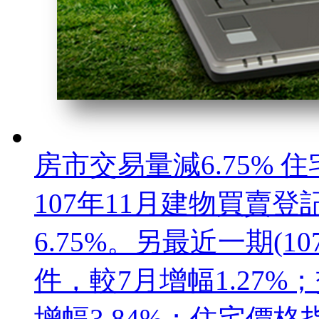
房市交易量減6.75% 住
107年11月建物買賣登
6.75%。另最近一期(1
件，較7月增幅1.27%；
增幅3.84%；住宅價格指