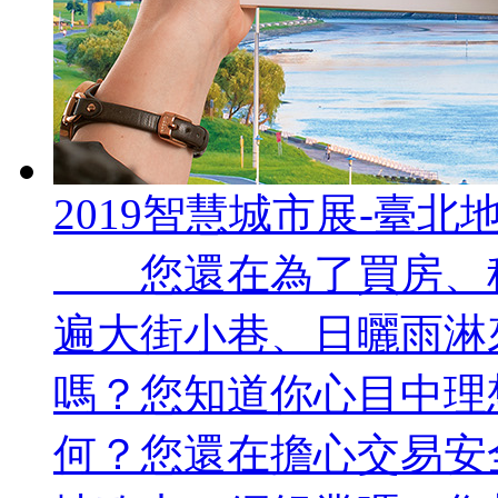
2019智慧城市展-臺北
您還在為了買房、租
遍大街小巷、日曬雨淋
嗎？您知道你心目中理
何？您還在擔心交易安